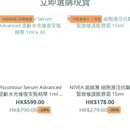
立即選購現貨
熱銷精選|深層修護
消委會推介 | 現貨
Viscontour Serum Advanced
NIVEA 妮維雅 細胞激活抗
逆齡水光修復安瓶精華 1ml x
緊致修護眼唇霜 15ml
30
HK$599.00
HK$178.00
HK$790.00
HK$279.00
-24%
-36%