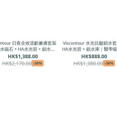
contour 日夜全效逆齡嫩膚套裝
Viscontour 水光抗皺鎖水
水磁石 + HA水光箭 + 鎖水庫
HA水光箭 + 鎖水庫｜醫學
學級雙重精華＋日霜修護組合
修護精華＋全日保濕日
HK$1,388.00
HK$888.00
HK$2,170.00
HK$1,380.00
-36%
-36%