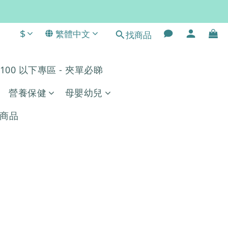
$
繁體中文
常。
找商品
$100 以下專區 - 夾單必睇
營養保健
母嬰幼兒
商品