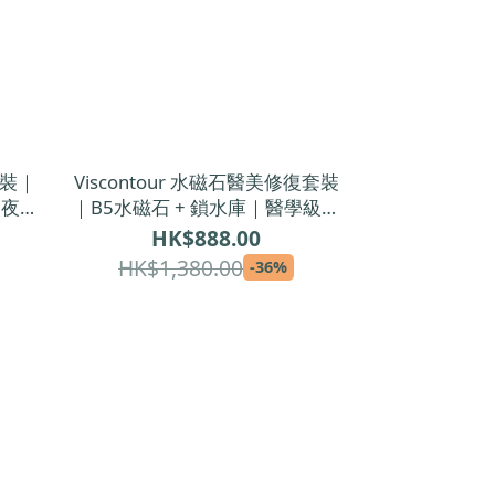
套裝｜
Viscontour 水磁石醫美修復套裝
級夜間
｜B5水磁石 + 鎖水庫｜醫學級修
霜
復精華＋鎖水面霜
HK$888.00
HK$1,380.00
-36%