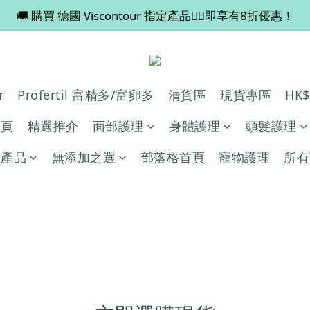
🚚 購買 德國 Viscontour 指定產品👉🏻即享有8折優惠！
💡 全店滿 $600 免運費，買多件更抵！
📢📢 Miss Fabulous 8月暫停德國代購服務，於9月回復正
💡 全店滿 $600 免運費，買多件更抵！
r
Profertil 富精多/富卵多
清貨區
現貨專區
HK
主頁
精選推介
面部護理
身體護理
頭髮護理
妝產品
無添加之選
部落格首頁
寵物護理
所有