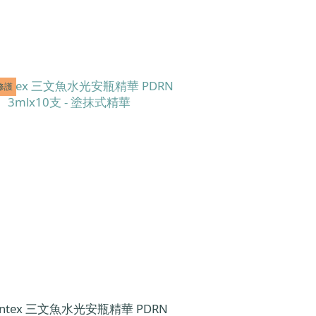
修護
centex 三文魚水光安瓶精華 PDRN