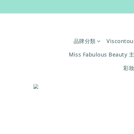

品牌分類
Viscontou
Miss Fabulous Beauty 
彩