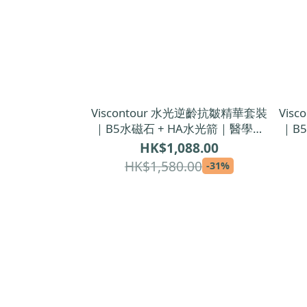
Viscontour 水光逆齡抗皺精華套裝
Vis
｜B5水磁石 + HA水光箭｜醫學級
｜B5
雙重保濕抗皺精華
｜醫
HK$1,088.00
HK$1,580.00
-31%