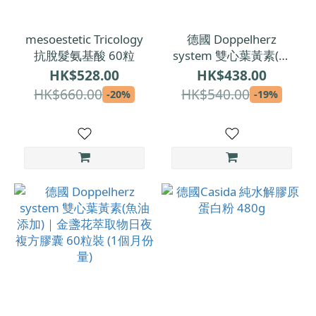
mesoestetic Tricology
德國 Doppelherz
抗脫髮氨基酸 60粒
system 雙心葉黃素(魚
油添加)｜金盞花萃取物
HK$528.00
HK$438.00
日夜複方膠囊 120粒裝
HK$660.00
HK$540.00
-20%
-19%
(2個月份量)