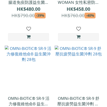
腸道免疫防護益生菌沖
WOMAN 女性私密防護
劑 30x5g
益生菌沖劑 28x2g
HK$480.00
HK$458.00
HK$790.00
HK$760.00
-39%
-40%
OMNi-BiOTiC® SR-9 活
OMNi-BiOTiC® SR-9 舒
力修復維他命B 益生菌
壓抗疲勞益生菌沖劑 28