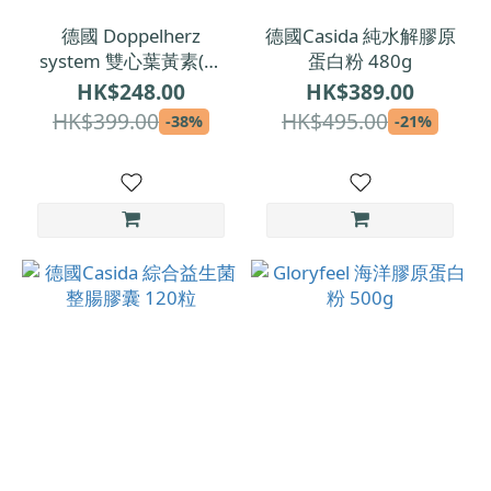
德國 Doppelherz
德國Casida 純水解膠原
system 雙心葉黃素(魚
蛋白粉 480g
油添加)｜金盞花萃取物
HK$248.00
HK$389.00
日夜複方膠囊 60粒裝 (1
HK$399.00
HK$495.00
-38%
-21%
個月份量)