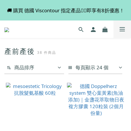
🚚 購買 德國 Viscontour 指定產品👉🏻即享有8折優惠！
💡 全店滿 $600 免運費，買多件更抵！
📢📢📢 Miss Fabulous 8月暫停德國代購服務，於9月
回復正常。
產前產後
💡 全店滿 $600 免運費，買多件更抵！
38 件商品
商品排序
每頁顯示 24 個