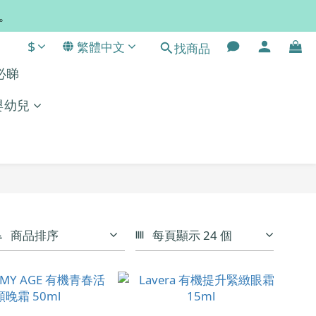
常。
$
繁體中文
找商品
單必睇
嬰幼兒
商品排序
每頁顯示 24 個