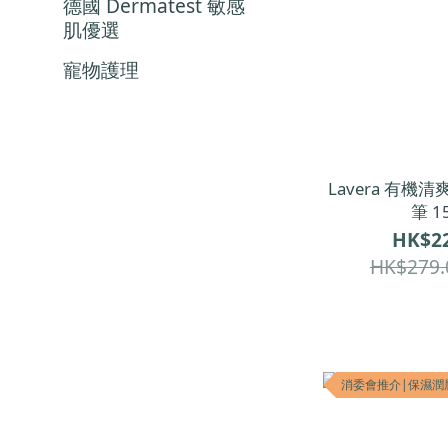
德國 Dermatest 敏感
肌優選
寵物護理
Lavera 有機
筆 1
HK$22
HK$279.
消委會推介|保濕潤