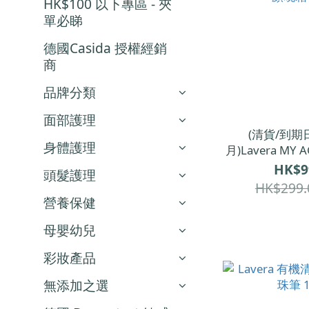
HK$100 以下專區 - 夾
單必睇
德國Casida 授權經銷
商
品牌分類
面部護理
(清貨/到期日
身體護理
月)Lavera MY
顏晚霜 
HK$9
頭髮護理
HK$299.
營養保健
母嬰幼兒
彩妝產品
無添加之選