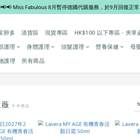
📢📢 Miss Fabulous 8月暫停德國代購服務，於9月回復正
💡 全店滿 $600 免運費，買多件更抵！
💡 全店滿 $600 免運費，買多件更抵！
多/富卵多
清貨區
現貨專區
HK$100 以下專區 - 夾
部護理
身體護理
頭髮護理
營養保健
母
物護理
所有商品
 拉薇
9 件商品