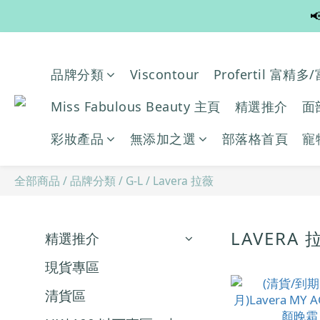

品牌分類
Viscontour
Profertil 富精
Miss Fabulous Beauty 主頁
精選推介
面
彩妝產品
無添加之選
部落格首頁
寵
全部商品
/
品牌分類
/
G-L
/
Lavera 拉薇
LAVERA
精選推介
現貨專區
清貨區