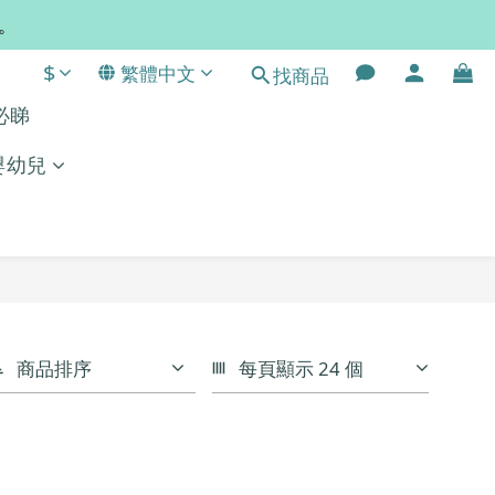
常。
$
繁體中文
找商品
單必睇
嬰幼兒
商品排序
每頁顯示 24 個