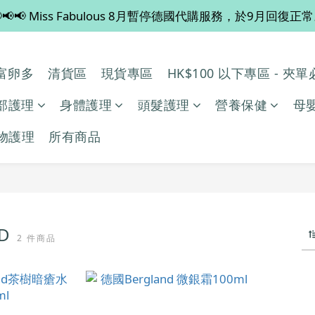
📢📢 Miss Fabulous 8月暫停德國代購服務，於9月回復正
💡 全店滿 $600 免運費，買多件更抵！
💡 全店滿 $600 免運費，買多件更抵！
多/富卵多
清貨區
現貨專區
HK$100 以下專區 - 夾
部護理
身體護理
頭髮護理
營養保健
母
物護理
所有商品
ND
2 件商品