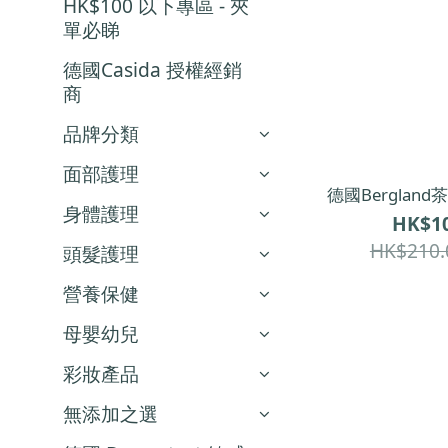
HK$100 以下專區 - 夾
單必睇
德國Casida 授權經銷
商
品牌分類
面部護理
德國Bergland
身體護理
HK$10
HK$210.
頭髮護理
營養保健
母嬰幼兒
彩妝產品
無添加之選