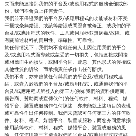
/
失而未能連接到我們的平台及
或應用程式的服務全部或部
份，我們不會負上任何責任。
/
我們並不保證我們的平台及
或應用程式的功能或材料不受
干擾或毫無錯誤、或該等錯誤或問題會被修正、或我們的平
/
/
台及
或應用程式的軟件、工具或伺服器並無病毒
故障、或
有關前述材料的實用性、準確性、可靠性。
於任何情況下，我們均不會就任何人士因使用我們的平台
/
及
或應用程式而導致或蒙受的一切損失，包括直接或間接
或相應而生的損失，或關乎合同、疏忽、其他形式的侵權或
其他性質的訴訟，而承擔責任或作出任何賠償。
/
我們不會，亦未曾就任何與我們的平台及
或應用程式連
/
結，或嵌入於我們的平台及
或應用程式，或通過我們的平
/
(
台及
或應用程式所登入的第三方
例如我們的資料供應商、
)
廣告商、贊助商或宣傳伙伴
的任何軟件、材料、程式、媒
體平台、裝置或服務作任何陳述，亦未能就上述項目的表現
或可靠性作出任何控制。我們未曾認可任何第三方的任何軟
件、材料、程式、媒體平台、裝置或服務，而您亦同意承擔
使用該等軟件、材料、程式、媒體平台、裝置或服務的風
/
險。任何您與第三方透過我們的平台及
或應用程式或連結