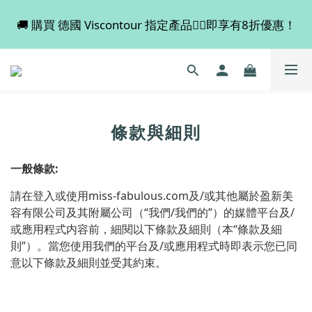
🚚 購買 德國 Viscontour 指定產品👉🏻即享有8折優惠！
💡 全店滿 $600 免運費，買多件更抵！
📢📢📢 Miss Fabulous 8月暫停德國代購服務，於9月
回復正常。
💡 全店滿 $600 免運費，買多件更抵！
條款與細則
:
一般條款
miss-fabulous.com
/
請在登入或使用
及
或其他屬於盈新美
“
/
”
/
容有限公司
及其附屬公司（
我們
我們的
）的媒體平台及
“
或應用程式内容前，細閱以下條款及細則（本
條款及細
”
/
則
）。當您使用我們的平台及
或應用程式時即表示您已同
意以下條款及細則並受其約束。