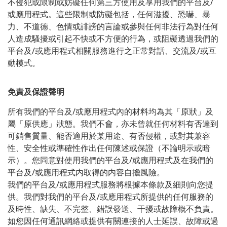
/
不侵犯或限制或妨礙任何第三方使用及享用我們的平台及
或應用程式。這些限制或防礙包括，任何滋擾、恐嚇、暴
力、不道德、色情或誹謗的言論或參與任何非法行為對任何
人造成騷擾或引起不快或不方便的行為，或阻礙透過我們的
/
/
平台及
或應用程式相關服務進行之正常對話、交流及
或互
動模式。
免責及保證聲明
/
所有我們的平台及
或應用程式內的材料均為其「原狀」及
屬「原供應」狀態。我們不會，亦未曾就任何材料有否達到
可銷售質量、能否適用於某用途、有否侵權，或對其兼容
性、安全性或準確性作出任何陳述或保證（不論明示或暗
/
示）。您同意對使用我們的平台及
或應用程式及在我們的
/
平台及
或應用程式内取得的内容自擔風險。
/
我們的平台及
或應用程式服務將根據本條款及細則向您提
/
供。我們對我們的平台及
或應用程式所提供的任何服務的
及時性、缺失、不完整、錯誤發送、干擾或故障概不負責。
如您因任何通訊網絡或提供有關連接的人士延誤、故障或過