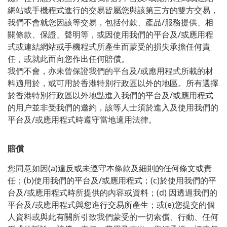
網站或手機程式進行的交易皆屬您與該第三方的雙方交易，
/
我們不會就您因該等交易，包括付款、產品
服務提供、相
/
關條款、保證、聲明等，或因使用我們的平台及
或應用程
式或連結網站或手機程式所產生而蒙受的損失承擔任何責
任，或就此而向您作出任何賠償。
/
我們不會，亦未曾保證我們的平台及
或應用程式所載的材
料適用於，或可用於香港特別行政區以外的地區。所有選擇
/
於香港特別行政區以外地點進入我們的平台及
或應用程式
的用户並非受我們的邀約，該等人士須於進入及使用我們的
/
平台及
或應用程式時遵守當地適用法律。
賠償
(a)
您同意如因
違反或未遵守本條款及細則的任何條文或責
(b)
/
(c)
任；
使用我們的平台及
或應用程式；
於使用我們的平
/
(d)
台及
或應用程式時所提供的內容或資料；
因透過我們的
/
(e)
平台及
或應用程式與您進行交易所產生；或
您提交的個
人資料或與此有關所引致我們蒙受的一切索償、行動、任何