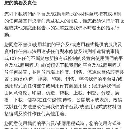
您的義務及責任
/
您可下載我們的平台及
或應用程式的材料至您擁有或控制
的任何裝置作您非商業及私人的用途，惟您必須保持所有版
權或其他知識產權告示的完整並按我們不時發出的指示行
動。
(a)
/
您同意不會
使用我們的平台及
或應用程式提供的服務及
;
資料作任何非法用途或任何與本條款及細則相違背的事情
(b)
或
在任何不屬於您所擁有或控制的裝置內使用我們的平
/
;
(c)
/
台及
或應用程式
或
預先下載我們的平台及
或應用程式
於任何裝置，並且於市場上推廣、銷售、流通或發佈該等裝
(d)
/
置；或
仿造、複製、印製、銷售、轉售我們的平台及
或
(e)
應用程式的任何部份或利用作其商業用途；
未經我們書
面同意修改、印製、仿造、轉載、上載、刊登、分發、廣
(
)
播、下載、儲存
在任何媒體
傳輸、公開展示或表演、改編
/
或以任何方法更改任何我們的平台及
或應用程式的材料包
括編碼及軟件作任何其他用途。
/
您同意使用我們的平台及
或應用程式時，您的使用方式並