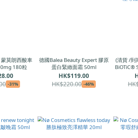
als 蒙莫朗西酸車
德國Balea Beauty Expert 膠原
(清貨 /到
0mg 180粒
蛋白緊緻面霜 50ml
BiOTiC
生
8.00
HK$119.00
H
00
HK$220.00
HK$
-31%
-46%