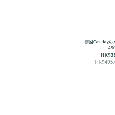
德國Casida 
48
HK$38
HK$495.