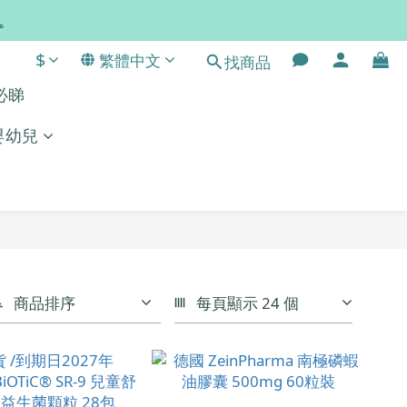
常。
$
繁體中文
找商品
單必睇
嬰幼兒
商品排序
每頁顯示 24 個