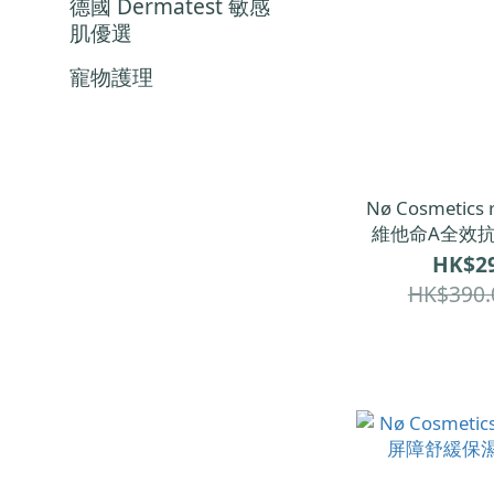
德國 Dermatest 敏感
肌優選
寵物護理
Nø Cosmetics 
維他命A全效抗
HK$29
HK$390.