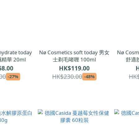
hydrate today
Nø Cosmetics soft today 男女
Nø Cosme
精華 20ml
士剃毛啫喱 100ml
舒適脫
8.00
HK$119.00
H
00
HK$230.00
HK$
-27%
-48%