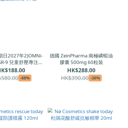
期日2027年2)OMNi-
德國 ZeinPharma 南極磷蝦油
® SR-9 兒童舒壓專注益
膠囊 500mg 60粒裝
菌顆粒 28包
K$188.00
HK$288.00
580.00
HK$390.00
-68%
-26%