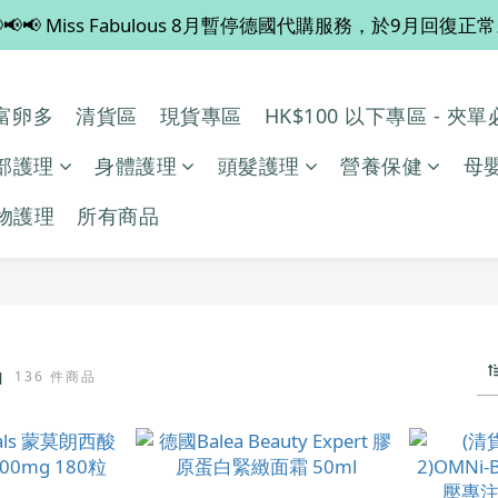
📢📢 Miss Fabulous 8月暫停德國代購服務，於9月回復正
💡 全店滿 $600 免運費，買多件更抵！
💡 全店滿 $600 免運費，買多件更抵！
多/富卵多
清貨區
現貨專區
HK$100 以下專區 - 夾
部護理
身體護理
頭髮護理
營養保健
母
物護理
所有商品
品
136 件商品