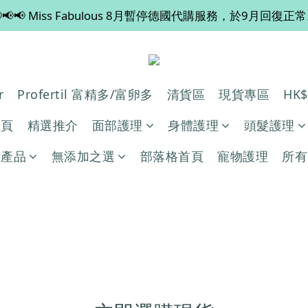
📢📢 Miss Fabulous 8月暫停德國代購服務，於9月回復正
💡 全店滿 $600 免運費，買多件更抵！
💡 全店滿 $600 免運費，買多件更抵！
r
Profertil 富精多/富卵多
清貨區
現貨專區
HK
主頁
精選推介
面部護理
身體護理
頭髮護理
妝產品
無添加之選
部落格首頁
寵物護理
所有