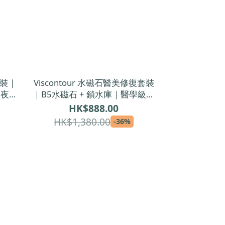
套裝｜
Viscontour 水磁石醫美修復套裝
級夜間
｜B5水磁石 + 鎖水庫｜醫學級修
霜
復精華＋鎖水面霜
HK$888.00
HK$1,380.00
-36%