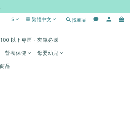
常。
$
繁體中文
找商品
$100 以下專區 - 夾單必睇
營養保健
母嬰幼兒
商品