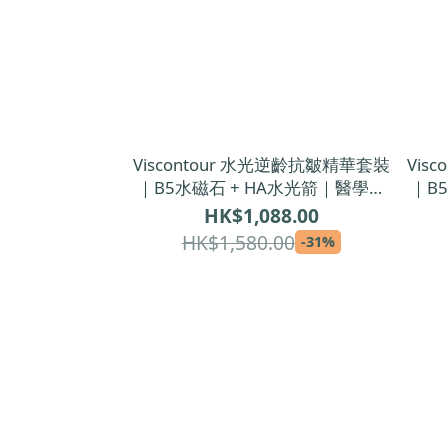
Viscontour 水光逆齡抗皺精華套裝
Vis
｜B5水磁石 + HA水光箭｜醫學級
｜B5
雙重保濕抗皺精華
｜醫
HK$1,088.00
HK$1,580.00
-31%