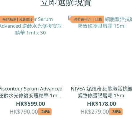
立即選購現貨
熱銷精選|深層修護
消委會推介 | 現貨
Viscontour Serum Advanced
NIVEA 妮維雅 細胞激活抗
逆齡水光修復安瓶精華 1ml x
緊致修護眼唇霜 15ml
30
HK$599.00
HK$178.00
HK$790.00
HK$279.00
-24%
-36%