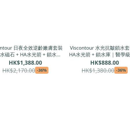
contour 日夜全效逆齡嫩膚套裝
Viscontour 水光抗皺鎖水
水磁石 + HA水光箭 + 鎖水庫
HA水光箭 + 鎖水庫｜醫學
學級雙重精華＋日霜修護組合
修護精華＋全日保濕日
HK$1,388.00
HK$888.00
HK$2,170.00
HK$1,380.00
-36%
-36%