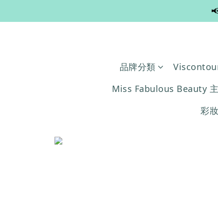

品牌分類
Viscontou
Miss Fabulous Beauty 
彩