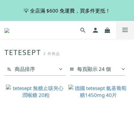
💡 全店滿 $600 免運費，買多件更抵！
💡 全店滿 $600 免運費，買多件更抵！
🚚 購買 德國 Viscontour 指定產品👉🏻即享有8折優惠！
📢📢📢 Miss Fabulous 8月暫停德國代購服務，於9月
TETESEPT
2 件商品
回復正常。
商品排序
每頁顯示 24 個
💡 全店滿 $600 免運費，買多件更抵！