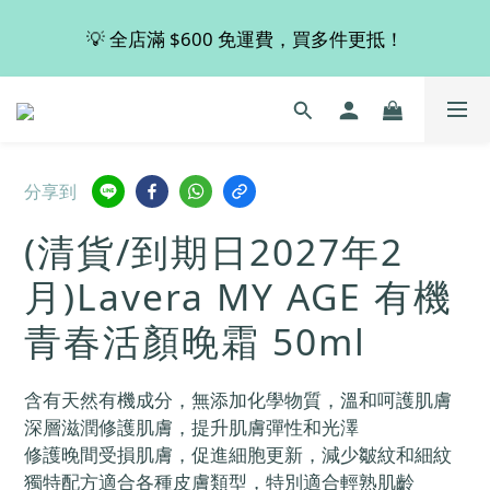
💡 全店滿 $600 免運費，買多件更抵！
💡 全店滿 $600 免運費，買多件更抵！
🚚 購買 德國 Viscontour 指定產品👉🏻即享有8折優惠！
📢📢📢 Miss Fabulous 8月暫停德國代購服務，於9月
分享到
回復正常。
(清貨/到期日2027年2
💡 全店滿 $600 免運費，買多件更抵！
月)Lavera MY AGE 有機
青春活顏晚霜 50ml
含有天然有機成分，無添加化學物質，溫和呵護肌膚
深層滋潤修護肌膚，提升肌膚彈性和光澤
修護晚間受損肌膚，促進細胞更新，減少皺紋和細紋
獨特配方適合各種皮膚類型，特別適合輕熟肌齡