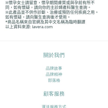
※懷孕女士請留意，懷孕期間膚質或與孕前有所不
同，如有懷疑，請向
你
的主診婦
產
科醫生
查
詢。
※此
產
品並不供作診斷、治療或預防任何疾病之用。
如有懷疑，請向醫生
查
詢後才使用。
*
商品名稱來自官網及其中文名稱
為
臨時翻譯
以上資料來源
: lavera.com
關於我們
品牌故事
品牌精神
部落格
顧客服務
運送服務方式