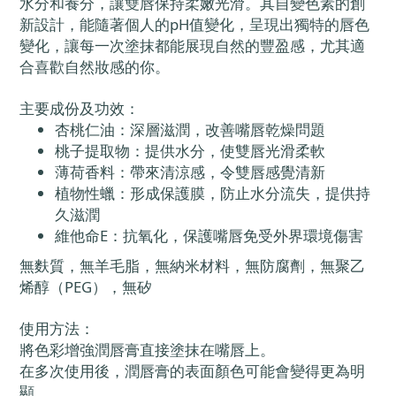
水分和養分，讓雙唇保持柔嫩光滑。其自變色素的創
新設計，能隨著個人的pH值變化，呈現出獨特的唇色
變化，讓每一次塗抹都能展現自然的豐盈感，尤其適
合喜歡自然妝感的你。
主要成份及功效：
杏桃仁油：深層滋潤，改善嘴唇乾燥問題
桃子提取物：提供水分，使雙唇光滑柔軟
薄荷香料：帶來清涼感，令雙唇感覺清新
植物性蠟：形成保護膜，防止水分流失，提供持
久滋潤
維他命E：抗氧化，保護嘴唇免受外界環境傷害
無麩質，無羊毛脂，無納米材料，無防腐劑，無聚乙
烯醇（PEG），無矽
使用方法：
將色彩增強潤唇膏直接塗抹在嘴唇上。
在多次使用後，潤唇膏的表面顏色可能會變得更為明
顯。