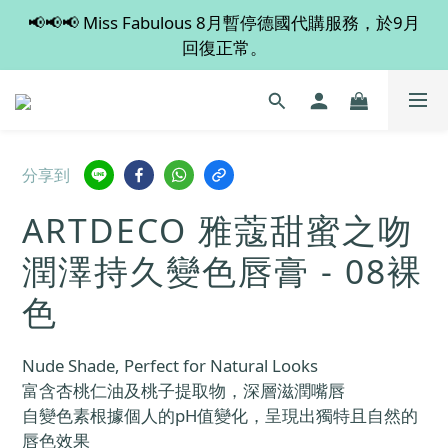
📢📢📢 Miss Fabulous 8月暫停德國代購服務，於9月
💡 全店滿 $600 免運費，買多件更抵！
回復正常。
💡 全店滿 $600 免運費，買多件更抵！
分享到
ARTDECO 雅蔻甜蜜之吻
潤澤持久變色唇膏 - 08裸
色
Nude Shade, Perfect for Natural Looks
富含杏桃仁油及桃子提取物，深層滋潤嘴唇
自變色素根據個人的pH值變化，呈現出獨特且自然的
唇色效果