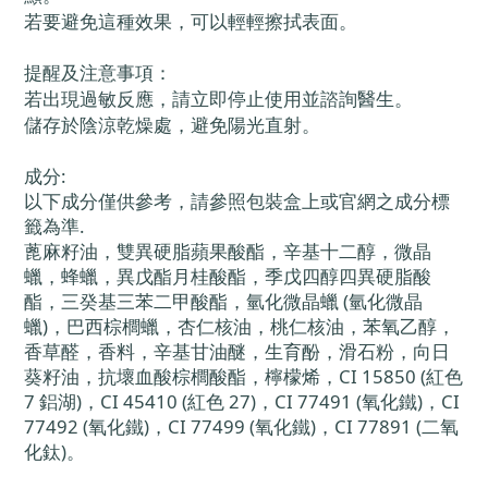
若要避免這種效果，可以輕輕擦拭表面。
提醒及注意事項：
若出現過敏反應，請立即停止使用並諮詢醫生。
儲存於陰涼乾燥處，避免陽光直射。
成分:
以下成分僅供參考，請參照包裝盒上或官網之成分標
籤為準.
蓖麻籽油，雙異硬脂蘋果酸酯，辛基十二醇，微晶
蠟，蜂蠟，異戊酯月桂酸酯，季戊四醇四異硬脂酸
酯，三癸基三苯二甲酸酯，氫化微晶蠟 (氫化微晶
蠟)，巴西棕櫚蠟，杏仁核油，桃仁核油，苯氧乙醇，
香草醛，香料，辛基甘油醚，生育酚，滑石粉，向日
葵籽油，抗壞血酸棕櫚酸酯，檸檬烯，CI 15850 (紅色
7 鋁湖)，CI 45410 (紅色 27)，CI 77491 (氧化鐵)，CI
77492 (氧化鐵)，CI 77499 (氧化鐵)，CI 77891 (二氧
化鈦)。