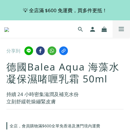
💡 全店滿 $600 免運費，買多件更抵！
💡 全店滿 $600 免運費，買多件更抵！
🚚 購買 德國 Viscontour 指定產品👉🏻即享有8折優惠！
📢📢📢 Miss Fabulous 8月暫停德國代購服務，於9月
分享到
回復正常。
德國Balea Aqua 海藻水
💡 全店滿 $600 免運費，買多件更抵！
凝保濕啫喱乳霜 50ml
持續 24 小時密集滋潤及補充水份
立刻舒緩乾燥繃緊皮膚
全店，會員購物滿$600全單免香港及澳門境內運費