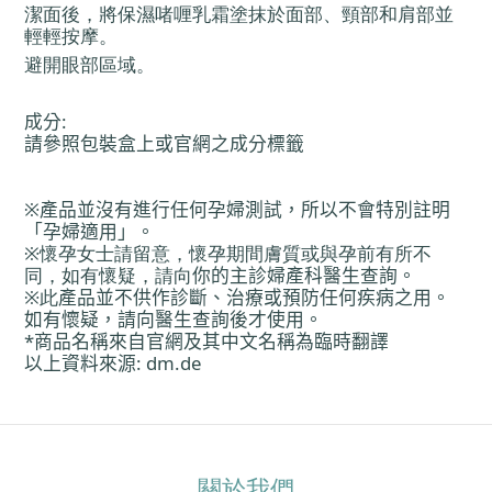
潔面後，將保濕啫喱乳霜塗抹於面部、頸部和肩部並
輕輕按摩。
避開眼部區域。
成分
:
請參照包裝盒上或官網之成分標籤
※
產
品並沒有進行任何孕婦測試，所以不會特別註明
「孕婦適用」。
※
懷孕女士請留意，懷孕期間膚質或與孕前有所不
同，如有懷疑，請向
你
的主診婦
產
科醫生
查
詢。
※
此
產
品並不供作診斷、治療或預防任何疾病之用。
如有懷疑，請向醫生
查
詢後才使用。
*
商品名稱來自官網及其中文名稱
為
臨時翻譯
以上資料來源
:
dm.de
關於我們