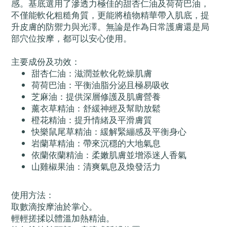
感。基底選用了滲透力極佳的甜杏仁油及荷荷巴油，
不僅能軟化粗糙角質，更能將植物精華帶入肌底，提
升皮膚的防禦力與光澤。無論是作為日常護膚還是局
部穴位按摩，都可以安心使用。
主要成份及功效：
甜杏仁油：滋潤並軟化乾燥肌膚
荷荷巴油：平衡油脂分泌且極易吸收
芝麻油：提供深層修護及肌膚營養
薰衣草精油：舒緩神經及幫助放鬆
橙花精油：提升情緒及平滑膚質
快樂鼠尾草精油：緩解緊繃感及平衡身心
岩蘭草精油：帶來沉穩的大地氣息
依蘭依蘭精油：柔嫩肌膚並增添迷人香氣
山雞椒果油：清爽氣息及煥發活力
使用方法：
取數滴按摩油於掌心。
輕輕搓揉以體溫加熱精油。