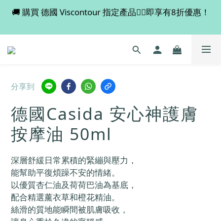
🚚 購買 德國 Viscontour 指定產品👉🏻即享有8折優惠！
💡 全店滿 $600 免運費，買多件更抵！
📢📢📢 Miss Fabulous 8月暫停德國代購服務，於9月
回復正常。
💡 全店滿 $600 免運費，買多件更抵！
分享到
德國Casida 安心神護膚
按摩油 50ml
深層舒緩日常累積的緊繃與壓力，
能幫助平復煩躁不安的情緒。
以優質杏仁油及荷荷巴油為基底，
配合精選薰衣草和橙花精油。
絲滑的質地能瞬間被肌膚吸收，