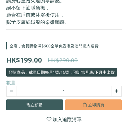
讓身心重拾久違的寧靜感。
絕不留下油膩負擔，
適合在睡前或沐浴後使用，
賦予皮膚絲絨般的柔嫩觸感。
全店，會員購物滿$600全單免香港及澳門境內運費
HK$199.00
HK$290.00
預購商品：截單日期每月1號/16號，預計當月底/下月中出貨
數量
現在預購
立即購買
加入追蹤清單