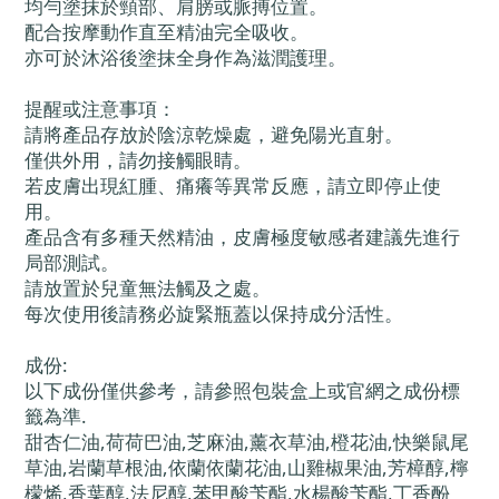
均勻塗抹於頸部、肩膀或脈搏位置。
配合按摩動作直至精油完全吸收。
亦可於沐浴後塗抹全身作為滋潤護理。
提醒或注意事項：
請將產品存放於陰涼乾燥處，避免陽光直射。
僅供外用，請勿接觸眼睛。
若皮膚出現紅腫、痛癢等異常反應，請立即停止使
用。
產品含有多種天然精油，皮膚極度敏感者建議先進行
局部測試。
請放置於兒童無法觸及之處。
每次使用後請務必旋緊瓶蓋以保持成分活性。
成份:
以下成份僅供參考，請參照包裝盒上或官網之成份標
籤為準.
甜杏仁油,荷荷巴油,芝麻油,薰衣草油,橙花油,快樂鼠尾
草油,岩蘭草根油,依蘭依蘭花油,山雞椒果油,芳樟醇,檸
檬烯,香葉醇,法尼醇,苯甲酸苄酯,水楊酸苄酯,丁香酚