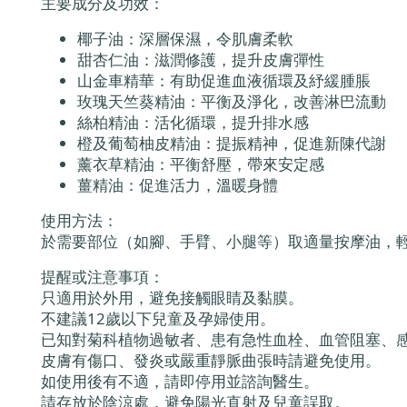
主要成分及功效：
椰子油：深層保濕，令肌膚柔軟
甜杏仁油：滋潤修護，提升皮膚彈性
山金車精華：有助促進血液循環及紓緩腫脹
玫瑰天竺葵精油：平衡及淨化，改善淋巴流動
絲柏精油：活化循環，提升排水感
橙及葡萄柚皮精油：提振精神，促進新陳代謝
薰衣草精油：平衡舒壓，帶來安定感
薑精油：促進活力，溫暖身體
使用方法：
於需要部位（如腳、手臂、小腿等）取適量按摩油，
提醒或注意事項：
只適用於外用，避免接觸眼睛及黏膜。
不建議12歲以下兒童及孕婦使用。
已知對菊科植物過敏者、患有急性血栓、血管阻塞、
皮膚有傷口、發炎或嚴重靜脈曲張時請避免使用。
如使用後有不適，請即停用並諮詢醫生。
請存放於陰涼處，避免陽光直射及兒童誤取。