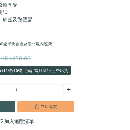
療癒享受
測試
、矽靈及微塑膠
00全單免香港及澳門境內運費
HK$450.00
月1號/16號，預計當月底/下月中出貨
立即購買
加入追蹤清單