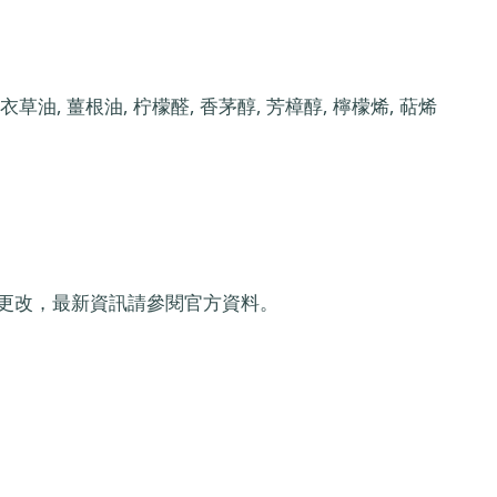
油, 薑根油, 柠檬醛, 香茅醇, 芳樟醇, 檸檬烯, 萜烯
更改，最新資訊請參閱官方資料。