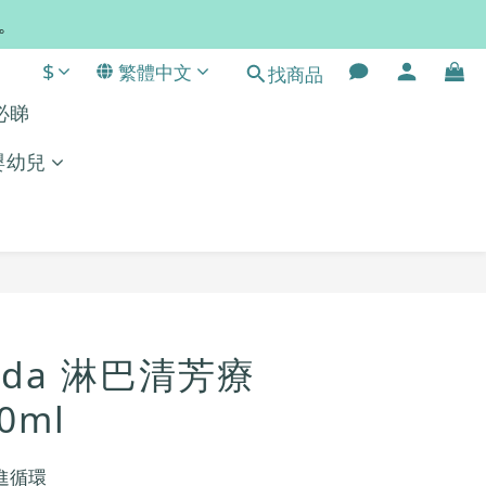
常。
$
繁體中文
找商品
單必睇
嬰幼兒
立即購買
ida 淋巴清芳療
0ml
進循環