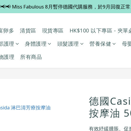
📢📢 Miss Fabulous 8月暫停德國代購服務，於9月回復正
💡 全店滿 $600 免運費，買多件更抵！
💡 全店滿 $600 免運費，買多件更抵！
多/富卵多
清貨區
現貨專區
HK$100 以下專區 - 夾
部護理
身體護理
頭髮護理
營養保健
母
物護理
所有商品
德國Cas
按摩油 5
有效紓緩腫脹、促