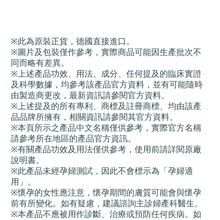
※
此為原裝
正
貨
，德國直接進口。
※
圖片及包裝僅作參考，實際商品可能因生產批次不
同而略有差異
。
※上述產品功效、用法、成分、任何提及的臨床實證
及科學數據，均參考該產品官方資料，並有可能隨時
由製造商更改，最新資訊請參閱官方資料。
※
上述提及的所有專利、商標及註冊商標、均由該產
品品牌所擁有，相關資訊請參閱其官方資料
。
※
本頁所示之產品中文名稱僅供參考，實際官方名稱
請參考所在地區的產品官方資訊
。
※
有關產品功效及用法僅供參考，使用前請詳閱原廠
說明書
。
※
此產品未經孕婦測試，因此不會標示為「孕婦適
用
」。
※
懷孕的女性應注意，懷孕期間的膚質可能會與懷孕
前有所變化。如有疑慮，建議諮詢主診婦產科醫生
。
※
本產品不應被用作診斷、治療或預防任何疾病。如