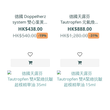
德國 Doppelherz
德國天露芬
system 雙心葉黃素
Tautropfen 元氣煥活
(魚油添加)｜金盞花萃
精華油 15ml
HK$438.00
HK$888.00
取物日夜複方膠囊
HK$540.00
HK$1,280.00
-19%
-31%
120粒裝 (2個月份量)