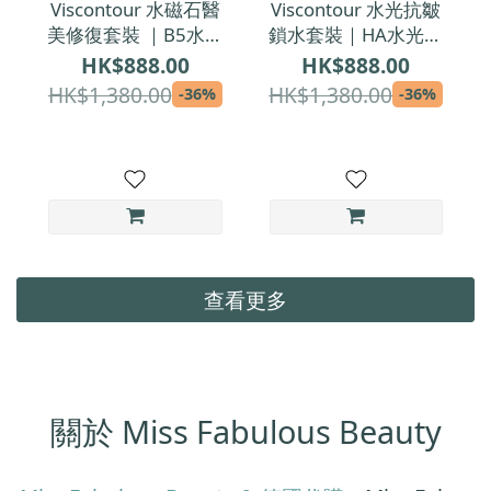
Viscontour 水磁石醫
Viscontour 水光抗皺
美修復套裝 ｜B5水磁
鎖水套裝｜HA水光箭
石 + 鎖水庫｜醫學級
+ 鎖水庫｜醫學級夜
HK$888.00
HK$888.00
修復精華＋鎖水面霜
間修護精華＋全日保
HK$1,380.00
HK$1,380.00
-36%
-36%
濕日霜
查看更多
關於 Miss Fabulous Beauty