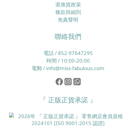
短時間內你可能覺得輕鬆咗，但頭皮角質層同皮脂膜卻
退換貨政策
愈來愈脆弱。 一旦屏障受損，頭皮更易發炎、起頭瘡、
條款與細則
痕癢同產生頭皮屑，於是身體會再分泌更多油脂保護自
免責聲明
己，形成惡性循環。另一方面，如果日常飲食偏忙碌、
外食多、蔬果及優質蛋白質攝取不足，又或經常捱夜、
聯絡我們
壓力大，毛囊所需的微量營養素就未必夠用，令髮絲質
素逐步變幼、變得脆弱易折斷，整體看起來就像愈來愈
電話 / 852-97647295
甩得多頭髮。 所以，改善香港濕熱季節的掉髮問題，必
時間 / 10:00-20:00
須同時照顧頭皮環境同營養補給，而唔係只靠一支洗頭
電郵 / info@miss-fabulous.com
水或一樽補充品就想完全解決。核心重點：穩定頭皮＋
補足毛囊微量營養素，先談得上真正養髮要令髮絲真正
生得好，最根本係兩個層面：一是頭皮環境要穩定、油
脂與角質處於健康平衡，二是毛囊要持續獲得足夠的維
『 正版正貨承諾 』
他命、礦物質及其他微量營養素，支持整個生長周期。
以歐洲養髮補充品為例，像 Doppelherz 雙心全面護膚
護甲護髮保健丸 就一次性提供 13 種營養素，其中維他
命 A、生物素及菸鹼酸有助維持正常皮膚，而鋅則有助
維持正常頭髮健康，是相對全面的美肌美髮配方。 立即