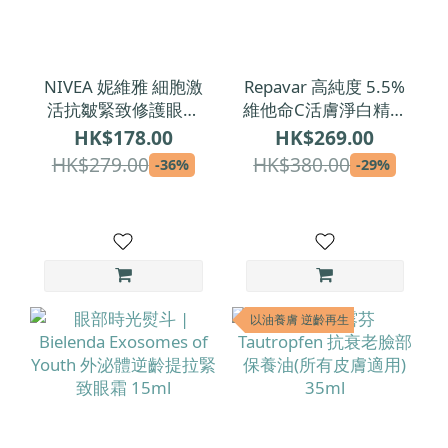
NIVEA 妮維雅 細胞激
Repavar 高純度 5.5%
活抗皺緊致修護眼唇
維他命C活膚淨白精華
霜 15ml
20x1.5ml
HK$178.00
HK$269.00
HK$279.00
HK$380.00
-36%
-29%
以油養膚 逆齡再生