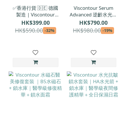
✅香港行貨 🇩🇪 德國
Viscontour Serum
製造 | Viscontour
Advanced 逆齡水光修
Cream Day 活肌抗皺
復安瓶精華 1.5ml x
HK$399.00
HK$790.00
修復日霜 50ml
30 | 每支1.5ml【精
HK$590.00
HK$980.00
-32%
-19%
華增量裝】