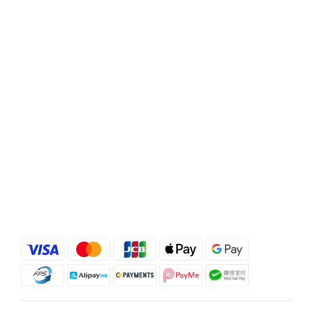
選購 德國Doppelherz 雙心全面護膚護甲護髮保健丸
100粒 點揀適合香港濕熱季的頭皮產品與養髮補充品？
配方、溫和度同針對性好重要市面上有唔少標榜「控
油」「去頭皮屑」的洗頭水，用後即時可能感覺好乾
爽，但當中若含有較多刺激性界面活性劑或酒精，對本
身已經處於壓力下的香港頭皮來講，反而可能增加敏感
及紅癢風險。 相反，選擇像 Rausch 柳樹皮療理洗髮露
這類以柳樹皮萃取配合百里香油、專為油性及敏感頭皮
設計的配方，可以在溫和潔淨多餘油脂的同時紓緩紅
癢，並提供針對頭蝨及頭皮不適的保護，較適合長期使
用。 在內服方面，則可因應自己重點選擇抗脫髮膠囊或
多營養美肌美髮配方，並留意產品是否來自信譽良好的
歐洲藥房級品牌。立即選購 Rausch露絲 柳樹皮療理洗
髮露 200ml 主打產品介紹：Priorin 抗脫髮膠囊＋
Doppelherz雙心全面護膚護甲護髮保健丸＋Rausch 柳
樹皮洗頭水Priorin Anti Hair Loss Capsules 270 粒屬於
專門針對掉髮人士的歐洲養髮補充品，透過提供毛囊所
需的微量營養素，由內支援頭髮生長，特別適合覺得整