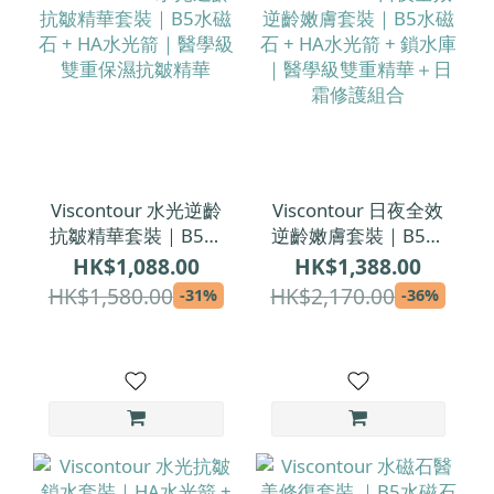
Viscontour 水光逆齡
Viscontour 日夜全效
抗皺精華套裝｜B5水
逆齡嫩膚套裝｜B5水
磁石 + HA水光箭｜醫
磁石 + HA水光箭 + 鎖
HK$1,088.00
HK$1,388.00
學級雙重保濕抗皺精
水庫｜醫學級雙重精
HK$1,580.00
HK$2,170.00
-31%
-36%
華
華＋日霜修護組合