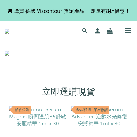
🚚 購買 德國 Viscontour 指定產品👉🏻即享有8折優惠！
💡 全店滿 $600 免運費，買多件更抵！
📢📢📢 Miss Fabulous 8月暫停德國代購服務，於9月
回復正常。
💡 全店滿 $600 免運費，買多件更抵！
立即選購現貨
舒敏保濕
熱銷精選|深層修護