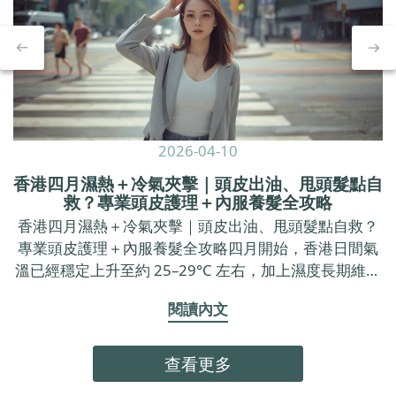
2026-04-10
香港四月濕熱＋冷氣夾擊｜頭皮出油、甩頭髮點自
救？專業頭皮護理＋內服養髮全攻略
香港四月濕熱＋冷氣夾擊｜頭皮出油、甩頭髮點自救？
專業頭皮護理＋內服養髮全攻略四月開始，香港日間氣
溫已經穩定上升至約 25–29°C 左右，加上濕度長期維持
在七成以上，戶外空氣又焗又黏，返到 office 又要面對
閱讀內文
長時間冷氣。 呢種「出街焗促、室內乾冷」的環境，不
只令皮膚覺得唔舒服，亦好容易令頭皮出油加劇、甩頭
髮明顯咗、頭皮痕癢甚至有甩頭皮問題。呢篇文章會用
查看更多
最簡單易明、偏向頭皮營養角度的方法，同你拆解點解