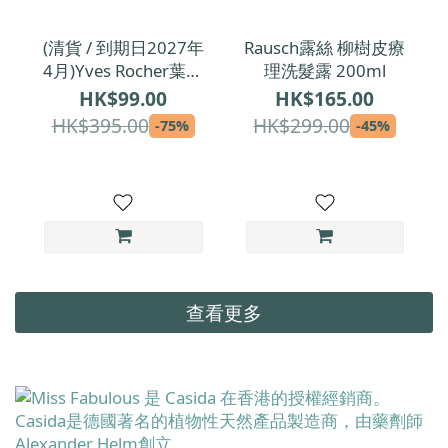
(清貨 / 到期日2027年
Rausch露絲 柳樹皮療
4月)Yves Rocher葉露
理洗髮露 200ml
芝 微海藻注氧煥肌日
HK$99.00
HK$165.00
霜 50ml
HK$395.00
HK$299.00
-75%
-45%
查看更多