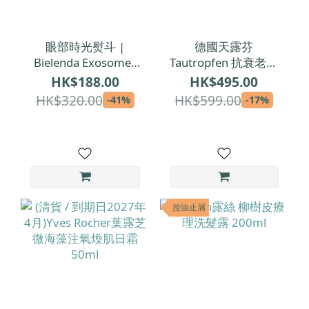
眼部時光熨斗 |
德國天露芬
Bielenda Exosomes
Tautropfen 抗衰老臉
of Youth 外泌體逆齡
部保養油(所有皮膚適
HK$188.00
HK$495.00
提拉緊致眼霜 15ml
用) 35ml
HK$320.00
HK$599.00
-41%
-17%
控油止屑