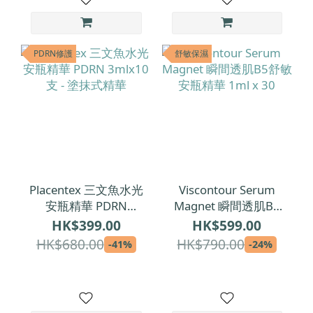
PDRN修護
舒敏保濕
Placentex 三文魚水光
Viscontour Serum
安瓶精華 PDRN
Magnet 瞬間透肌B5
3mlx10支 - 塗抹式精
舒敏安瓶精華 1ml x
HK$399.00
HK$599.00
華
30
HK$680.00
HK$790.00
-41%
-24%