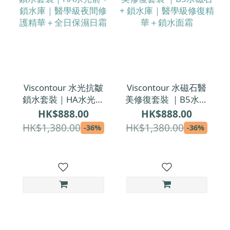
Viscontour 水光抗皺
Viscontour 水磁石醫
鎖水套裝｜HA水光箭
美修復套裝 ｜B5水磁
+ 鎖水庫｜醫學級夜
石 + 鎖水庫｜醫學級
HK$888.00
HK$888.00
間修護精華＋全日保
修復精華＋鎖水面霜
HK$1,380.00
HK$1,380.00
-36%
-36%
濕日霜