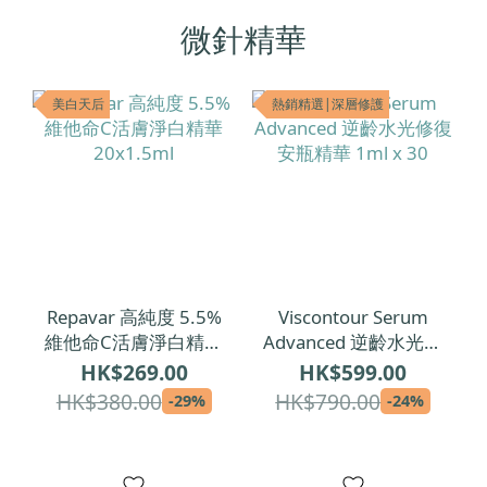
微針精華
美白天后
熱銷精選|深層修護
Repavar 高純度 5.5%
Viscontour Serum
維他命C活膚淨白精華
Advanced 逆齡水光修
20x1.5ml
復安瓶精華 1ml x 30
HK$269.00
HK$599.00
HK$380.00
HK$790.00
-29%
-24%