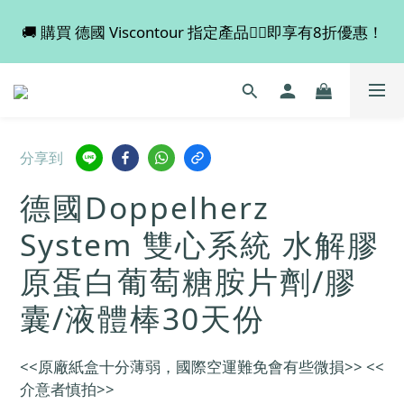
🚚 購買 德國 Viscontour 指定產品👉🏻即享有8折優惠！
💡 全店滿 $600 免運費，買多件更抵！
📢📢📢 Miss Fabulous 8月暫停德國代購服務，於9月
回復正常。
💡 全店滿 $600 免運費，買多件更抵！
分享到
德國Doppelherz
System 雙心系統 水解膠
原蛋白葡萄糖胺片劑/膠
囊/液體棒30天份
<<原廠紙盒十分薄弱，國際空運難免會有些微損>> <<
介意者慎拍>>