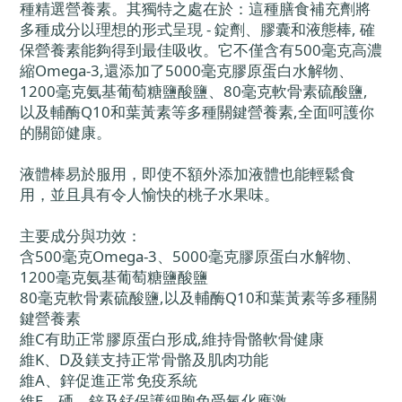
種精選營養素。其獨特之處在於：這種膳食補充劑將
多種成分以理想的形式呈現 - 錠劑、膠囊和液態棒, 確
保營養素能夠得到最佳吸收。它不僅含有500毫克高濃
縮Omega-3,還添加了5000毫克膠原蛋白水解物、
1200毫克氨基葡萄糖鹽酸鹽、80毫克軟骨素硫酸鹽,
以及輔酶Q10和葉黃素等多種關鍵營養素,全面呵護你
的關節健康。
液體棒易於服用，即使不額外添加液體也能輕鬆食
用，並且具有令人愉快的桃子水果味。
主要成分與功效：
含500毫克Omega-3、5000毫克膠原蛋白水解物、
1200毫克氨基葡萄糖鹽酸鹽
80毫克軟骨素硫酸鹽,以及輔酶Q10和葉黃素等多種關
鍵營養素
維C有助正常膠原蛋白形成,維持骨骼軟骨健康
維K、D及鎂支持正常骨骼及肌肉功能
維A、鋅促進正常免疫系統
維E、硒、鋅及錳保護細胞免受氧化應激