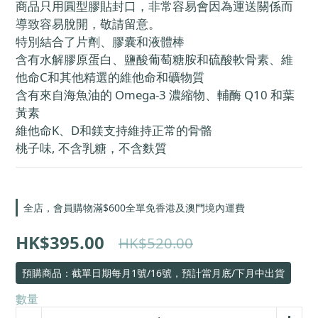
商品只用圓型膠貼封口，非常容易會因為運送關係而
導致容易脫開，敬請留意。
特別結合了片劑、膠囊和液體棒
含有水解膠原蛋白、鹽酸葡萄糖胺和硫酸軟骨素、維
他命C和其他精選的維他命和礦物質
含有來自海魚油的 Omega-3 濃縮物、輔酶 Q10 和葉
黃素
維他命K、D和鎂支持維持正常的骨骼
桃子味, 不含乳糖，不含麩質
全店，會員購物滿$600全單免香港及澳門境內運費
HK$395.00
HK$520.00
預購商品：截單日期每月1號/16號，預計當月底/下月中出貨
數量