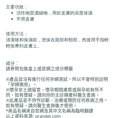
主要功效：
活性物質濃縮物，用於皮膚的深度保濕
平滑皮膚
使用方法：
清潔後和保濕前，塗抹在面部和頸部，然後用手指輕
輕按摩到皮膚上。
成分
：
請參照包裝盒上或官網之成分標籤
※
產
品並沒有進行任何孕婦測試，所以不會特別註明
「孕婦適用」。
※懷孕女士請留意，懷孕期間膚質或與孕前有所不
同，如有懷疑，請向
你
的主診婦
產
科醫生
查
詢。
※此
產
品並不供作診斷、治療或預防任何疾病之用。
如有懷疑，請向醫生
查
詢後才使用。
*
商品名稱來自官網及其中文名稱
為
臨時翻譯
以上資料來源
: grandel.com