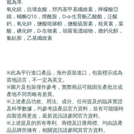
籤為準.
氧化鎂，抗壞血酸，羥丙基甲基纖維素，檸檬酸亞
鐵，輔酶Q10，煙酰胺，D-α-生育酚乙酸酯，泛酸
鈣，氧化鋅，鹽酸吡哆醇，鹽酸硫胺素，核黃素，葉
酸，碘化鉀，D-生物素，胡蘿蔔濃縮物，膽鈣化醇，
氰鈷胺，乙基纖維素
※
此為平行進口產品，海外原裝進口，包裝標示或為
當地語言，不一定為英文。
※
圖片及包裝僅作參考，實際商品可能因生產批次或
產地不同而略有差異。
※
上述產品功效、用法、成分、任何提及的臨床實證
及科學數據，均參考該產品官方資料，並有可能隨時
由製造商更改，最新資訊請參閱官方資料。
※
上述提及的所有專利、商標及註冊商標、均由該產
品品牌所擁有，相關資訊請參閱其官方資料。