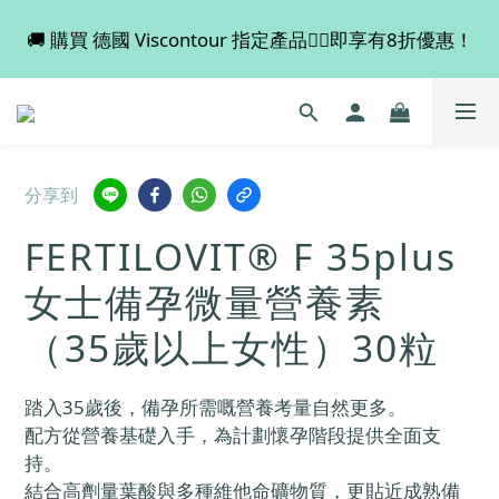
🚚 購買 德國 Viscontour 指定產品👉🏻即享有8折優惠！
💡 全店滿 $600 免運費，買多件更抵！
📢📢📢 Miss Fabulous 8月暫停德國代購服務，於9月
回復正常。
💡 全店滿 $600 免運費，買多件更抵！
分享到
FERTILOVIT® F 35plus
女士備孕微量營養素
（35歲以上女性）30粒
踏入35歲後，備孕所需嘅營養考量自然更多。
配方從營養基礎入手，為計劃懷孕階段提供全面支
持。
結合高劑量葉酸與多種維他命礦物質，更貼近成熟備