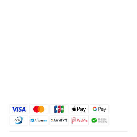
選購 德國Doppelherz 雙心全面護膚護甲護髮保健丸
100粒 點揀適合香港濕熱季的頭皮產品與養髮補充品？
配方、溫和度同針對性好重要市面上有唔少標榜「控
油」「去頭皮屑」的洗頭水，用後即時可能感覺好乾
爽，但當中若含有較多刺激性界面活性劑或酒精，對本
身已經處於壓力下的香港頭皮來講，反而可能增加敏感
及紅癢風險。 相反，選擇像 Rausch 柳樹皮療理洗髮露
這類以柳樹皮萃取配合百里香油、專為油性及敏感頭皮
設計的配方，可以在溫和潔淨多餘油脂的同時紓緩紅
癢，並提供針對頭蝨及頭皮不適的保護，較適合長期使
用。 在內服方面，則可因應自己重點選擇抗脫髮膠囊或
多營養美肌美髮配方，並留意產品是否來自信譽良好的
歐洲藥房級品牌。立即選購 Rausch露絲 柳樹皮療理洗
髮露 200ml 主打產品介紹：Priorin 抗脫髮膠囊＋
Doppelherz雙心全面護膚護甲護髮保健丸＋Rausch 柳
樹皮洗頭水Priorin Anti Hair Loss Capsules 270 粒屬於
專門針對掉髮人士的歐洲養髮補充品，透過提供毛囊所
需的微量營養素，由內支援頭髮生長，特別適合覺得整