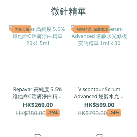
微針精華
美白天后
熱銷精選|深層修護
Repavar 高純度 5.5%
Viscontour Serum
維他命C活膚淨白精華
Advanced 逆齡水光修
20x1.5ml
復安瓶精華 1ml x 30
HK$269.00
HK$599.00
HK$380.00
HK$790.00
-29%
-24%