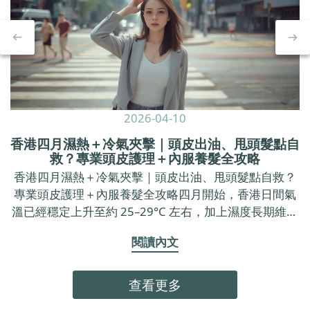
2026-04-10
香港四月濕熱＋冷氣夾擊｜頭皮出油、甩頭髮點自
救？專業頭皮護理＋內服養髮全攻略
香港四月濕熱＋冷氣夾擊｜頭皮出油、甩頭髮點自救？
專業頭皮護理＋內服養髮全攻略四月開始，香港日間氣
溫已經穩定上升至約 25–29°C 左右，加上濕度長期維持
在七成以上，戶外空氣又焗又黏，返到 office 又要面對
閱讀內文
長時間冷氣。 呢種「出街焗促、室內乾冷」的環境，不
只令皮膚覺得唔舒服，亦好容易令頭皮出油加劇、甩頭
髮明顯咗、頭皮痕癢甚至有甩頭皮問題。呢篇文章會用
查看更多
最簡單易明、偏向頭皮營養角度的方法，同你拆解點解