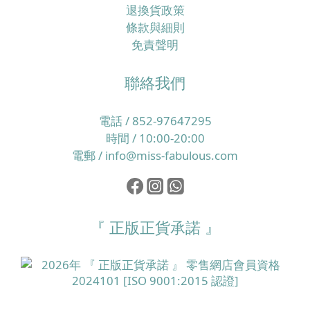
短時間內你可能覺得輕鬆咗，但頭皮角質層同皮脂膜卻
退換貨政策
愈來愈脆弱。 一旦屏障受損，頭皮更易發炎、起頭瘡、
條款與細則
痕癢同產生頭皮屑，於是身體會再分泌更多油脂保護自
免責聲明
己，形成惡性循環。另一方面，如果日常飲食偏忙碌、
外食多、蔬果及優質蛋白質攝取不足，又或經常捱夜、
聯絡我們
壓力大，毛囊所需的微量營養素就未必夠用，令髮絲質
素逐步變幼、變得脆弱易折斷，整體看起來就像愈來愈
電話 / 852-97647295
甩得多頭髮。 所以，改善香港濕熱季節的掉髮問題，必
時間 / 10:00-20:00
須同時照顧頭皮環境同營養補給，而唔係只靠一支洗頭
電郵 / info@miss-fabulous.com
水或一樽補充品就想完全解決。核心重點：穩定頭皮＋
補足毛囊微量營養素，先談得上真正養髮要令髮絲真正
生得好，最根本係兩個層面：一是頭皮環境要穩定、油
脂與角質處於健康平衡，二是毛囊要持續獲得足夠的維
『 正版正貨承諾 』
他命、礦物質及其他微量營養素，支持整個生長周期。
以歐洲養髮補充品為例，像 Doppelherz 雙心全面護膚
護甲護髮保健丸 就一次性提供 13 種營養素，其中維他
命 A、生物素及菸鹼酸有助維持正常皮膚，而鋅則有助
維持正常頭髮健康，是相對全面的美肌美髮配方。 立即