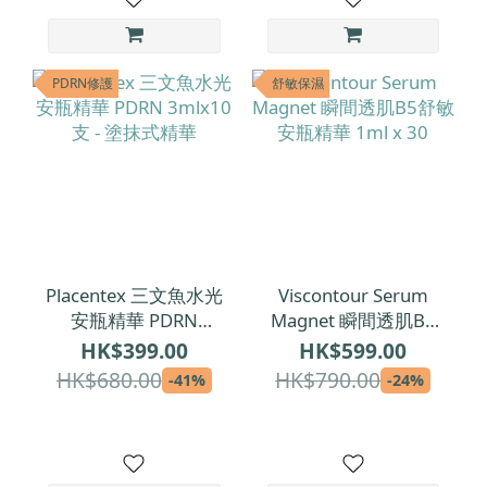
PDRN修護
舒敏保濕
Placentex 三文魚水光
Viscontour Serum
安瓶精華 PDRN
Magnet 瞬間透肌B5
3mlx10支 - 塗抹式精
舒敏安瓶精華 1ml x
HK$399.00
HK$599.00
華
30
HK$680.00
HK$790.00
-41%
-24%