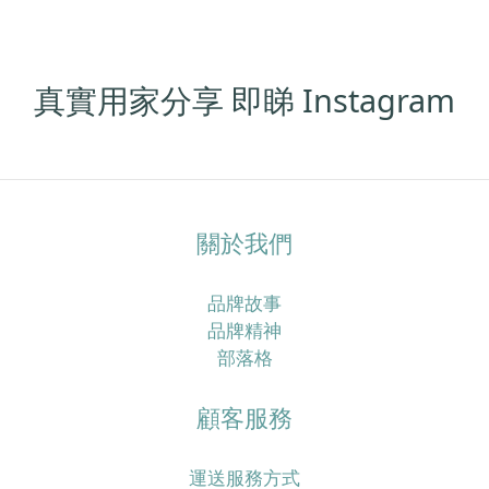
香港濕熱季特別容易「愈洗頭愈油、愈焗愈甩髮」，同
時介紹一套實際可行的頭皮清潔步驟，加上歐洲抗脫髮
膠囊及多款營養補充配搭，幫你由內到外重新建立更穩
定嘅髮況。香港四月濕熱＋冷氣房雙重夾擊，點解頭皮
真實用家分享 即睇 Instagram
特別易出事？香港四月平均日間高溫可以去到接近盛夏
水平，同時濕度普遍維持在七成以上，間中更有驟雨或
回南天，令頭皮長時間處於潮濕焗促的狀態。 但返到
office、商場或地鐵，又係另一個乾冷冷氣世界，溫度偏
低、空氣較乾，水分流失得更快，令頭皮及髮絲同時承
關於我們
受溫濕度急速轉變的壓力。喺呢種環境之下，頭皮好容
易出現「表面好油、底層其實乾」的狀態：皮脂腺為咗
品牌故事
保護頭皮而分泌更多油脂，令你覺得「唔洗頭就頂唔
品牌精神
順」，同時高濕度又利於汗水同油脂積聚，增加痕癢、
部落格
頭皮屑甚至毛囊壓力，久而久之就會覺得甩頭髮明顯多
咗。真正問題唔只係「洗頭唔夠勤」，而係頭皮屏障＋
顧客服務
營養雙重失衡好多香港女生以為：頭皮好油就等於洗頭
唔夠勤，於是轉用更強去油、帶酒精或高起泡配方的洗
頭水，甚至一日洗兩三次，希望可以「洗到好乾爽」；
運送服務方式