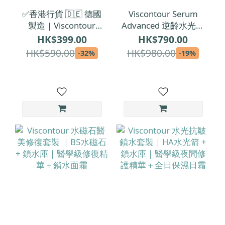
✅香港行貨 🇩🇪 德國
Viscontour Serum
製造 | Viscontour
Advanced 逆齡水光修
Cream Day 活肌抗皺
復安瓶精華 1.5ml x
HK$399.00
HK$790.00
修復日霜 50ml
30 | 每支1.5ml【精
HK$590.00
HK$980.00
-32%
-19%
華增量裝】