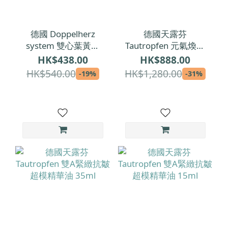
德國 Doppelherz
德國天露芬
system 雙心葉黃素
Tautropfen 元氣煥活
(魚油添加)｜金盞花萃
精華油 15ml
HK$438.00
HK$888.00
取物日夜複方膠囊
HK$540.00
HK$1,280.00
-19%
-31%
120粒裝 (2個月份量)