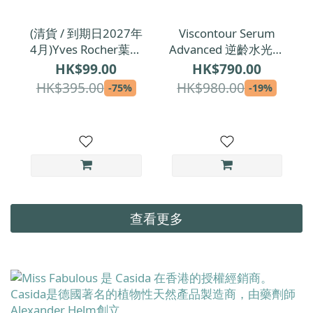
(清貨 / 到期日2027年
Viscontour Serum
4月)Yves Rocher葉露
Advanced 逆齡水光修
芝 微海藻注氧煥肌日
復安瓶精華 1.5ml x
HK$99.00
HK$790.00
霜 50ml
30 | 每支1.5ml【精
HK$395.00
HK$980.00
-75%
-19%
華增量裝】
查看更多