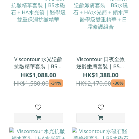
Viscontour 水光逆齡
Viscontour 日夜全效
抗皺精華套裝｜B5水
逆齡嫩膚套裝｜B5水
磁石 + HA水光箭｜醫
磁石 + HA水光箭 + 鎖
HK$1,088.00
HK$1,388.00
學級雙重保濕抗皺精
水庫｜醫學級雙重精
HK$1,580.00
HK$2,170.00
-31%
-36%
華
華＋日霜修護組合