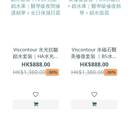
Viscontour 水光抗皺
Viscontour 水磁石醫
鎖水套裝｜HA水光箭
美修復套裝 ｜B5水磁
+ 鎖水庫｜醫學級夜
石 + 鎖水庫｜醫學級
HK$888.00
HK$888.00
間修護精華＋全日保
修復精華＋鎖水面霜
HK$1,380.00
HK$1,380.00
-36%
-36%
濕日霜