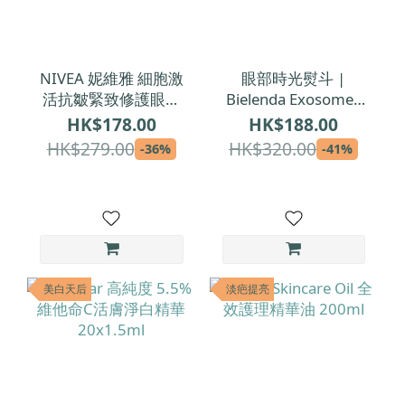
NIVEA 妮維雅 細胞激
眼部時光熨斗 |
活抗皺緊致修護眼唇
Bielenda Exosomes
霜 15ml
of Youth 外泌體逆齡
HK$178.00
HK$188.00
提拉緊致眼霜 15ml
HK$279.00
HK$320.00
-36%
-41%
美白天后
淡疤提亮