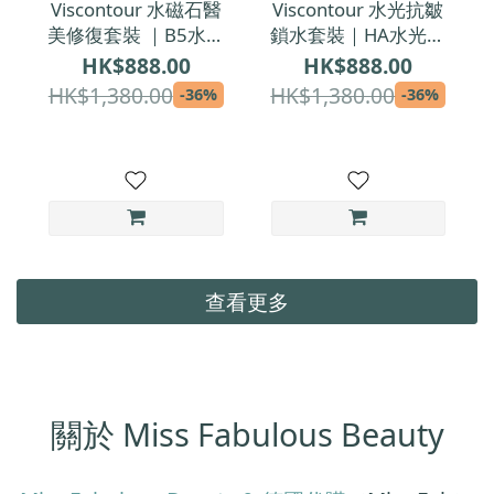
Viscontour 水磁石醫
Viscontour 水光抗皺
美修復套裝 ｜B5水磁
鎖水套裝｜HA水光箭
石 + 鎖水庫｜醫學級
+ 鎖水庫｜醫學級夜
HK$888.00
HK$888.00
修復精華＋鎖水面霜
間修護精華＋全日保
HK$1,380.00
HK$1,380.00
-36%
-36%
濕日霜
查看更多
關於 Miss Fabulous Beauty