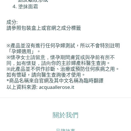
塗抹面霜
成分
:
請參照包裝盒上或官網之成分標籤
※
產
品並沒有進行任何孕婦測試，所以不會特別註明
「孕婦適用」。
※
懷孕女士請留意，懷孕期間膚質或與孕前有所不
同，如有懷疑，請向
你
的主診婦
產
科醫生
查
詢。
※
此
產
品並不供作診斷、治療或預防任何疾病之用。
如有懷疑，請向醫生
查
詢後才使用。
*
商品名稱來自官網及其中文名稱
為
臨時翻譯
以上資料來源
: acquaallerose.it
關於我們
品牌故事