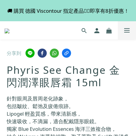
🚚 購買 德國 Viscontour 指定產品👉🏻即享有8折優惠！
💡 全店滿 $600 免運費，買多件更抵！
📢📢📢 Miss Fabulous 8月暫停德國代購服務，於9月
回復正常。
💡 全店滿 $600 免運費，買多件更抵！
分享到
Phyris See Change 金
閃潤澤眼唇霜 15ml
針對眼周及唇周老化跡象，
包括皺紋、鬆弛及疲倦痕跡。
Lipogel 輕盈質感，帶來清新感，
快速吸收，不滴漏，適合配戴隱形眼鏡。
獨家 Blue Evolution Essences 海洋三效複合物，