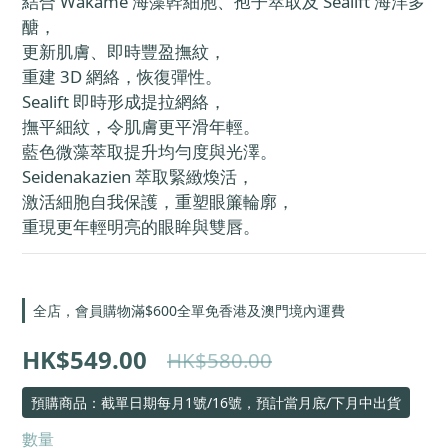
結合 Wakame 海藻幹細胞、孢子萃取及 Sealift 海洋多
醣，
更新肌膚、即時豐盈撫紋，
重建 3D 網絡，恢復彈性。
Sealift 即時形成提拉網絡，
撫平細紋，令肌膚更平滑年輕。
藍色微藻萃取提升均勻度與光澤。
Seidenakazien 萃取緊緻煥活，
激活細胞自我保護，重塑眼簾輪廓，
重現更年輕明亮的眼眸與雙唇。
全店，會員購物滿$600全單免香港及澳門境內運費
HK$549.00
HK$580.00
預購商品：截單日期每月1號/16號，預計當月底/下月中出貨
數量