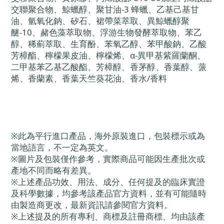
交聯聚合物、鯨蠟醇、聚甘油-3 蜂蠟、乙基己基甘
油、氫氧化鈉、矽石、裙帶菜萃取、異鯨蠟醇聚
醚-10、赭色藻萃取物、浮游生物發酵萃取物、苯乙
醇、稀薊萃取、生育酚、苯氧乙醇、苯甲酸鈉、乙酸
芳樟酯、檸檬果皮油、檸檬烯、α-異甲基紫羅蘭酮、
二甲基苯乙基乙酸酯、芳樟醇、香茅醇、香葉醇、蒎
烯、香蘭素、香葉天竺葵花油、香水/香料
※此為平行進口產品，海外原裝進口，包裝標示或為
當地語言，不一定為英文。
※圖片及包裝僅作參考，實際商品可能因生產批次或
產地不同而略有差異。
※上述產品功效、用法、成分、任何提及的臨床實證
及科學數據，均參考該產品官方資料，並有可能隨時
由製造商更改，最新資訊請參閱官方資料。
※上述提及的所有專利、商標及註冊商標、均由該產