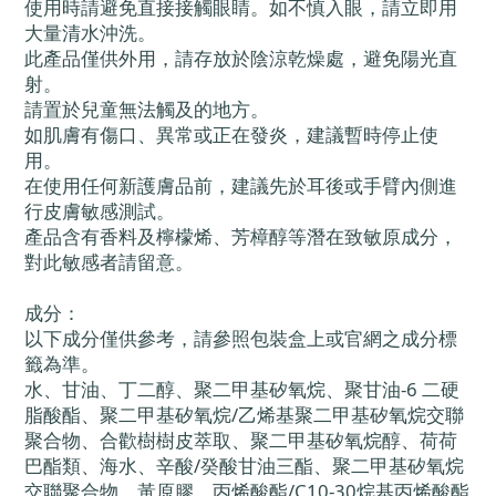
使用時請避免直接接觸眼睛。如不慎入眼，請立即用
大量清水沖洗。
此產品僅供外用，請存放於陰涼乾燥處，避免陽光直
射。
請置於兒童無法觸及的地方。
如肌膚有傷口、異常或正在發炎，建議暫時停止使
用。
在使用任何新護膚品前，建議先於耳後或手臂內側進
行皮膚敏感測試。
產品含有香料及檸檬烯、芳樟醇等潛在致敏原成分，
對此敏感者請留意。
成分：
以下成分僅供參考，請參照包裝盒上或官網之成分標
籤為準。
水、甘油、丁二醇、聚二甲基矽氧烷、聚甘油-6 二硬
脂酸酯、聚二甲基矽氧烷/乙烯基聚二甲基矽氧烷交聯
聚合物、合歡樹樹皮萃取、聚二甲基矽氧烷醇、荷荷
巴酯類、海水、辛酸/癸酸甘油三酯、聚二甲基矽氧烷
交聯聚合物、黃原膠、丙烯酸酯/C10-30烷基丙烯酸酯