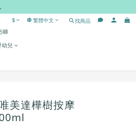
常。
$
繁體中文
找商品
單必睇
嬰幼兒
立即購買
a 唯美達樺樹按摩
00ml