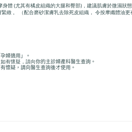
摩身體 (尤其有橘皮組織的大腿和臀部)，建議肌膚於微濕狀
緊緻 。 （配合磨砂潔膚乳去除死皮組織， 令按摩纖體油更
「孕婦適用」。
，如有懷疑，請向
你
的主診婦
產
科醫生
查
詢。
如有懷疑，請向醫生
查
詢後才使用。