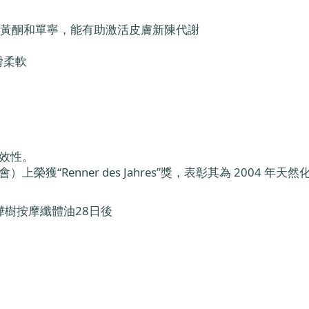
 樺樹葉含有類黃酮和單寧，能有助激活皮膚新陳代謝
滑柔軟
有效性。
會）上榮獲“Renner des Jahres”獎，表彰其為 2004 
樺樹按摩纖體油28日後