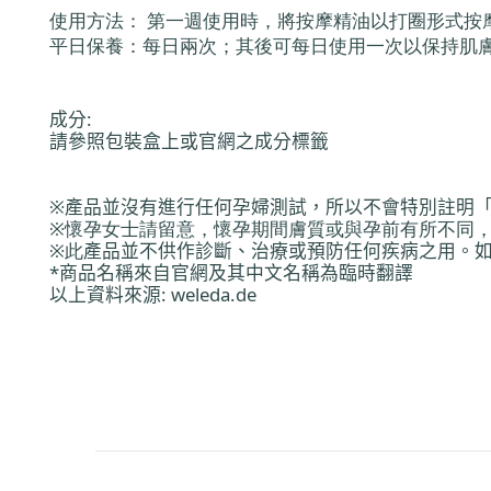
使用方法： 第一週使用時，將按摩精油以打圈形式按
平日保養：每日兩次；其後可每日使用一次以保持肌膚
成分
:
請參照包裝盒上或官網之成分標籤
※
產
品並沒有進行任何孕婦測試，所以不會特別註明
※
懷孕女士請留意，懷孕期間膚質或與孕前有所不同
※
此
產
品並不供作診斷、治療或預防任何疾病之用。
*
商品名稱來自官網及其中文名稱
為
臨時翻譯
以上資料來源
: weleda.de