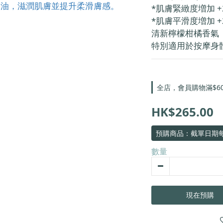
*肌膚緊緻度増加 +2
*肌膚平滑度増加 +2
清新檸檬柑橘香氣
特別適用於按摩身
全店，會員購物滿$6
HK$265.00
預購商品：截單日期每
數量
現在預購