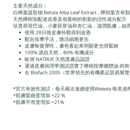
主要天然成分：
白樺葉提取物 Betula Alba Leaf Extract ,
天然樺樹加配迷迭香及假葉樹的創新的活性成分配方
珍貴荷荷巴油、小麥胚芽油和杏仁油，滋潤肌膚，絲
使用 28日後皮膚外觀得到改善
配合按摩手法，激活細胞更生
皮膚恢復彈性，膚色看起來明顯更光滑緊緻
100% 源自天然，80% 有機成分
歐洲 NATRUE 天然護膚品認證
通過皮膚病理學測試證實了樺樹按摩纖體油 的
在 Biofach 2005（世界領先的有機產品貿易展覽
*官方有效性測試：每天兩次連續使用Weleda 唯美達
*肌膚緊緻度増加 +22 %
*肌膚平滑度増加 +21%