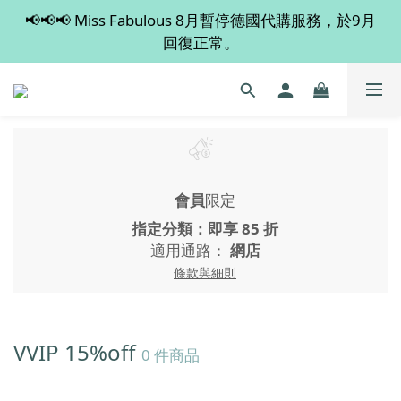
📢📢📢 Miss Fabulous 8月暫停德國代購服務，於9月
💡 全店滿 $600 免運費，買多件更抵！
回復正常。
💡 全店滿 $600 免運費，買多件更抵！
會員
限定
指定分類：即享 85 折
適用通路：
網店
條款與細則
VVIP 15%off
0 件商品