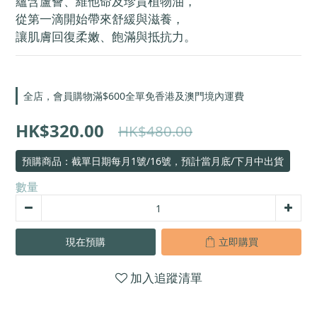
蘊含蘆薈、維他命及珍貴植物油，
從第一滴開始帶來舒緩與滋養，
讓肌膚回復柔嫩、飽滿與抵抗力。
全店，會員購物滿$600全單免香港及澳門境內運費
HK$320.00
HK$480.00
預購商品：截單日期每月1號/16號，預計當月底/下月中出貨
數量
現在預購
立即購買
加入追蹤清單