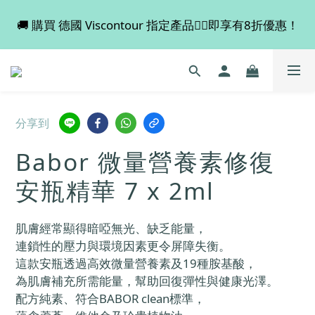
🚚 購買 德國 Viscontour 指定產品👉🏻即享有8折優惠！
💡 全店滿 $600 免運費，買多件更抵！
📢📢📢 Miss Fabulous 8月暫停德國代購服務，於9月
回復正常。
💡 全店滿 $600 免運費，買多件更抵！
分享到
Babor 微量營養素修復
安瓶精華 7 x 2ml
肌膚經常顯得暗啞無光、缺乏能量，
連鎖性的壓力與環境因素更令屏障失衡。
這款安瓶透過高效微量營養素及19種胺基酸，
為肌膚補充所需能量，幫助回復彈性與健康光澤。
配方純素、符合BABOR clean標準，