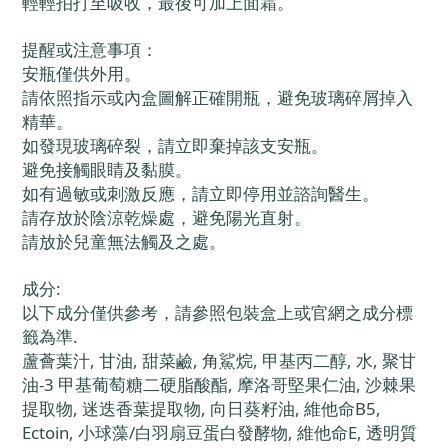
輕輕拍打至吸收，最後可加上面霜。
提醒或注意事項：
安瓶僅供外用。
請依照指示或內盒圖解正確開瓶，避免玻璃碎屑掉入
精華。
如發現玻璃碎裂，請立即棄掉該支安瓶。
避免接觸眼睛及黏膜。
如有過敏或刺激反應，請立即停用並諮詢醫生。
請存放於陰涼乾燥處，避免陽光直射。
請放於兒童無法觸及之處。
成分:
以下成分僅供參考，請參照包裝盒上或官網之成分標
籤為準.
蘆薈葉汁, 甘油, 甜菜鹼, 角鯊烷, 甲基丙二醇, 水, 聚甘
油-3 甲基葡萄糖二硬脂酸酯, 摩洛哥堅果仁油, 沙棘果
提取物, 迷迭香葉提取物, 向日葵籽油, 維他命B5,
Ectoin, 小球藻/白羽扇豆蛋白發酵物, 維他命E, 透明質