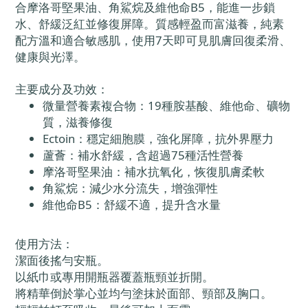
合摩洛哥堅果油、角鯊烷及維他命B5，能進一步鎖
水、舒緩泛紅並修復屏障。質感輕盈而富滋養，純素
配方溫和適合敏感肌，使用7天即可見肌膚回復柔滑、
健康與光澤。
主要成分及功效：
微量營養素複合物：19種胺基酸、維他命、礦物
質，滋養修復
Ectoin：穩定細胞膜，強化屏障，抗外界壓力
蘆薈：補水舒緩，含超過75種活性營養
摩洛哥堅果油：補水抗氧化，恢復肌膚柔軟
角鯊烷：減少水分流失，增強彈性
維他命B5：舒緩不適，提升含水量
使用方法：
潔面後搖勻安瓶。
以紙巾或專用開瓶器覆蓋瓶頸並折開。
將精華倒於掌心並均勻塗抹於面部、頸部及胸口。