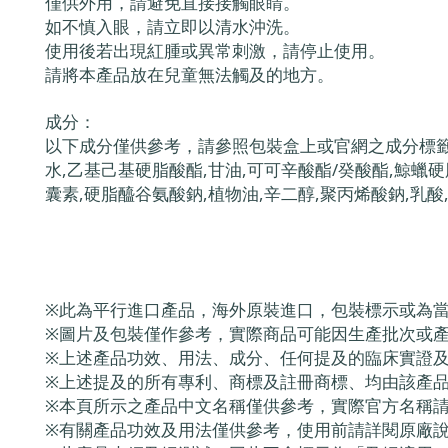
僅供外用，請避免直接接觸眼睛。
如不慎入眼，請立即以清水沖洗。
使用後若出現紅腫或異常刺激，請停止使用。
請將本產品放在兒童無法觸及的地方。
成分：
以下成分僅供參考，請參照包裝盒上或官網之成分標籤
水,乙基己基硬脂酸酯,甘油,可可辛酸酯/癸酸酯,鯨蠟硬
囊素,硬脂醯谷氨酸鈉,植物油,辛二醇,聚丙烯酸鈉,乳酸
※此為平行進口產品，海外原裝進口，包裝標示或為
※圖片及包裝僅作參考，實際商品可能因生產批次或
※上述產品功效、用法、成分、任何提及的臨床實證
※上述提及的所有專利、商標及註冊商標、均由該產
※本頁所示之產品中文名稱僅供參考，實際官方名稱
※有關產品功效及用法僅供參考，使用前請詳閱原廠