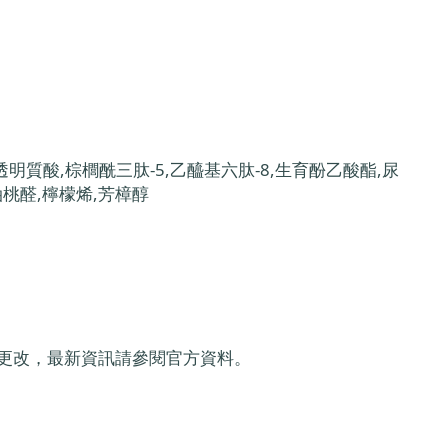
明質酸,棕櫚酰三肽-5,乙醯基六肽-8,生育酚乙酸酯,尿
油桃醛,檸檬烯,芳樟醇
更改，最新資訊請參閱官方資料。