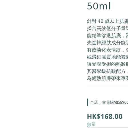
50ml
針對 40 歲以上
揉合高效低分子量
能精準滲透肌底，
先進神經肽成分能
有效淡化表情紋，
絲滑細膩質地能被
讓受壓受損的熟齡
其醫學級抗皺配方
為輕熟肌膚帶來專
全店，會員購物滿$6
HK$168.00
數量