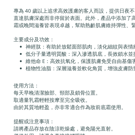
專為 40 歲以上追求高效護膚的客人而設，提供日
直達肌膚深處而非停留於表面。此外，產品中添加了
霜或晚間滋養皆表現卓越，幫助熟齡肌膚維持彈性、
主要成分及功效：
神經肽：有助於放鬆面部肌肉，淡化細紋與表情
低分子量透明質酸：深入滲透肌底，長效鎖水並
維他命 E：高效抗氧化，保護肌膚免受自由基傷
植物性油脂：深層滋養並軟化角質，增強皮膚防
使用方法：
每天早晚清潔臉部、頸部及鎖骨位置。
取適量乳霜輕輕按摩至完全吸收。
由於其質地輕盈，亦非常適合作為妝前底霜使用。
提醒或注意事項：
請將產品存放在陰涼乾燥處，避免陽光直射。