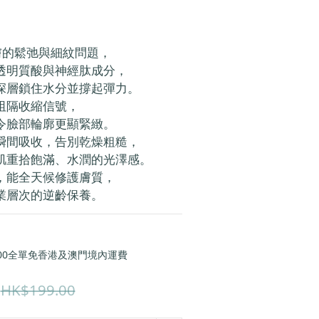
肌膚的鬆弛與細紋問題，
透明質酸與神經肽成分，
深層鎖住水分並撐起彈力。
阻隔收縮信號，
令臉部輪廓更顯緊緻。
瞬間吸收，告別乾燥粗糙，
肌重拾飽滿、水潤的光澤感。
，能全天候修護膚質，
業層次的逆齡保養。
00全單免香港及澳門境內運費
HK$199.00