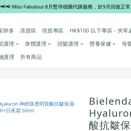
📢📢 Miss Fabulous 8月暫停德國代購服務，於9月回復正
💡 全店滿 $600 免運費，買多件更抵！
💡 全店滿 $600 免運費，買多件更抵！
多/富卵多
清貨區
現貨專區
HK$100 以下專區 - 夾
部護理
身體護理
頭髮護理
營養保健
母
物護理
所有商品
Bielend
Hyalu
酸抗皺保