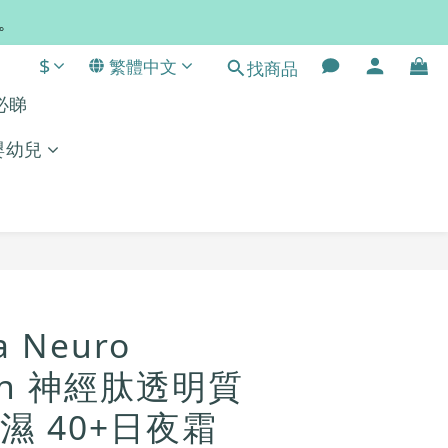
常。
$
繁體中文
找商品
單必睇
嬰幼兒
立即購買
a Neuro
ron 神經肽透明質
濕 40+日夜霜