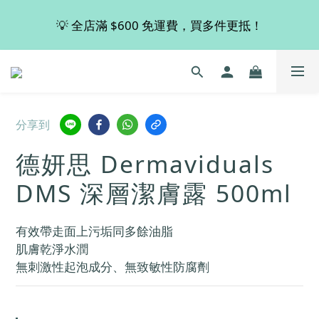
💡 全店滿 $600 免運費，買多件更抵！
💡 全店滿 $600 免運費，買多件更抵！
🚚 購買 德國 Viscontour 指定產品👉🏻即享有8折優惠！
📢📢📢 Miss Fabulous 8月暫停德國代購服務，於9月
分享到
回復正常。
德妍思 Dermaviduals
💡 全店滿 $600 免運費，買多件更抵！
DMS 深層潔膚露 500ml
有效帶走面上污垢同多餘油脂
肌膚乾淨水潤
無刺激性起泡成分、無致敏性防腐劑