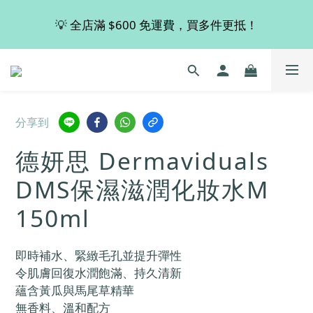
💡 全店滿 $600 免運費，買多件更抵！
💡 全店滿 $600 免運費，買多件更抵！
🚚 購買 德國 Viscontour 指定產品👉🏻即享有8折優惠！
📢📢📢 Miss Fabulous 8月暫停德國代購服務，於9月
分享到
回復正常。
德妍思 Dermaviduals
💡 全店滿 $600 免運費，買多件更抵！
DMS保濕滋潤化妝水M
150ml
即時補水、緊緻毛孔並提升彈性
令肌膚回復水潤飽滿、持久清新
蘊含黃瓜與馬尾草精華
無香料、溫和配方