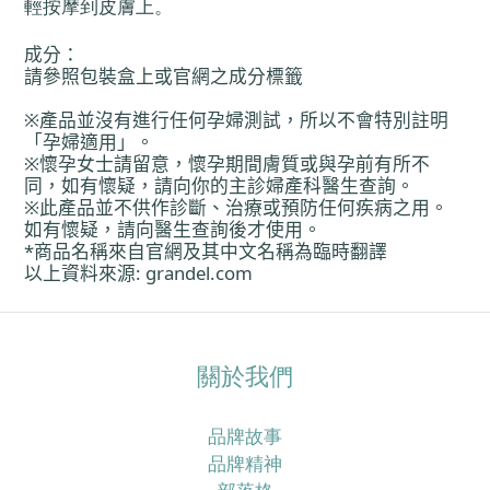
輕按摩到皮膚上。
成分
：
請參照包裝盒上或官網之成分標籤
※
產
品並沒有進行任何孕婦測試，所以不會特別註明
「孕婦適用」。
※懷孕女士請留意，懷孕期間膚質或與孕前有所不
同，如有懷疑，請向
你
的主診婦
產
科醫生
查
詢。
※此
產
品並不供作診斷、治療或預防任何疾病之用。
如有懷疑，請向醫生
查
詢後才使用。
*
商品名稱來自官網及其中文名稱
為
臨時翻譯
以上資料來源
: grandel.com
關於我們
品牌故事
品牌精神