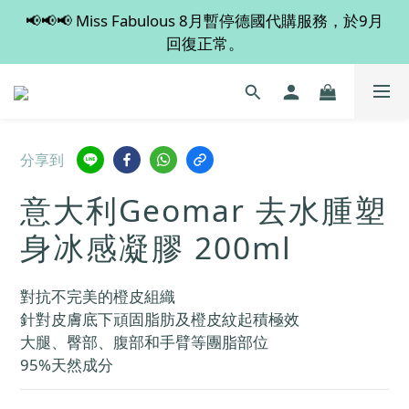
📢📢📢 Miss Fabulous 8月暫停德國代購服務，於9月
💡 全店滿 $600 免運費，買多件更抵！
回復正常。
💡 全店滿 $600 免運費，買多件更抵！
分享到
意大利Geomar 去水腫塑
身冰感凝膠 200ml
對抗不完美的橙皮組織
針對皮膚底下頑固脂肪及橙皮紋起積極效
大腿、臀部、腹部和手臂等團脂部位
95%天然成分