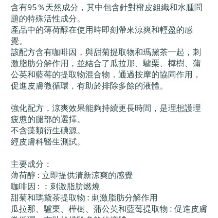
含有95％天然成分，其中包含針對橙皮組織和水腫問
題的特殊活性成分。
產品中的薄荷醇在使用時即刻帶來涼爽和輕盈的感
覺。
該配方含有咖啡因，與甜菊提取物和瑪黛茶一起，刺
激脂肪分解作用，並結合了瓜拉那、驢栗、樺樹、蒲
公英和藍莓的提取物混合物，通過按摩的協同作用，
促進皮膚微循環，有助於排除多餘的液體。
強化配方，涼爽效果能夠持續更長時間，是理想護理
疲憊的腿部的選擇。
不含藻類衍生碘源。
經皮膚科醫生測試。
主要成分：
薄荷醇 : 立即提供清新涼爽的感覺
咖啡因 : ：刺激脂肪燃燒
甜菊和瑪黛茶提取物 : 刺激脂肪分解作用
瓜拉那、驢栗、樺樹、蒲公英和藍莓提取物 : 促進皮膚