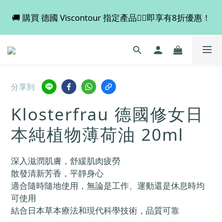
🚚 購買 德國 Viscontour 指定產品👉🏻即享有8折優惠！
💡 全店滿 $600 免運費，買多件更抵！
📢📢📢 Miss Fabulous 8月暫停德國代購服務，於9月
回復正常。
💡 全店滿 $600 免運費，買多件更抵！
分享到
Klosterfrau 德國修女日
本純植物薄荷油 20ml
深入滋潤肌膚，舒緩肌肉疲勞
散發清新芳香，平靜身心
適合隨時隨地使用，無論是工作、運動還是休息時均
可使用
結合日本草本療法和現代科學技術，品質可靠