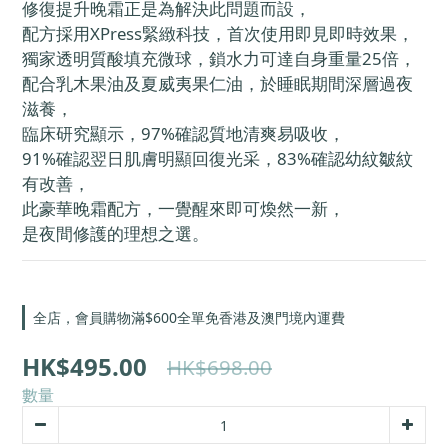
修復提升晚霜正是為解決此問題而設，
配方採用XPress緊緻科技，首次使用即見即時效果，
獨家透明質酸填充微球，鎖水力可達自身重量25倍，
配合乳木果油及夏威夷果仁油，於睡眠期間深層過夜
滋養，
臨床研究顯示，97%確認質地清爽易吸收，
91%確認翌日肌膚明顯回復光采，83%確認幼紋皺紋
有改善，
此豪華晚霜配方，一覺醒來即可煥然一新，
是夜間修護的理想之選。
全店，會員購物滿$600全單免香港及澳門境內運費
HK$495.00
HK$698.00
數量