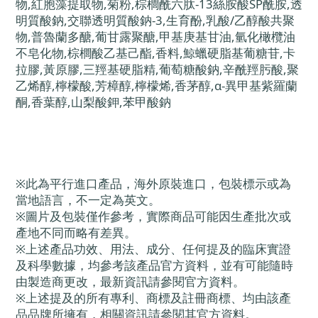
物,紅胞藻提取物,菊粉,棕櫚酰六肽-13絲胺酸SP酰胺,透
明質酸鈉,交聯透明質酸鈉-3,生育酚,乳酸/乙醇酸共聚
物,普魯蘭多醣,葡甘露聚醣,甲基庚基甘油,氫化橄欖油
不皂化物,棕櫚酸乙基己酯,香料,鯨蠟硬脂基葡糖苷,卡
拉膠,黃原膠,三羥基硬脂精,葡萄糖酸鈉,辛酰羥肟酸,聚
乙烯醇,檸檬酸,芳樟醇,檸檬烯,香茅醇,α-異甲基紫羅蘭
酮,香葉醇,山梨酸鉀,苯甲酸鈉
※此為平行進口產品，海外原裝進口，包裝標示或為
當地語言，不一定為英文。
※圖片及包裝僅作參考，實際商品可能因生產批次或
產地不同而略有差異。
※上述產品功效、用法、成分、任何提及的臨床實證
及科學數據，均參考該產品官方資料，並有可能隨時
由製造商更改，最新資訊請參閱官方資料。
※上述提及的所有專利、商標及註冊商標、均由該產
品品牌所擁有，相關資訊請參閱其官方資料。