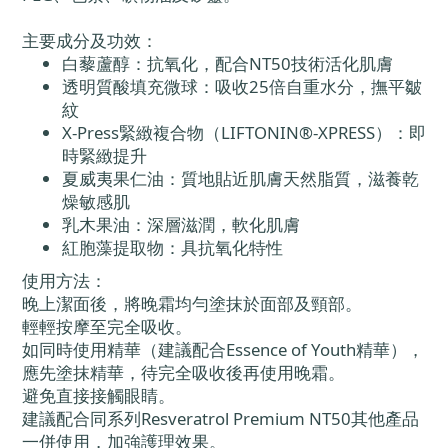
主要成分及功效：
白藜蘆醇：抗氧化，配合NT50技術活化肌膚
透明質酸填充微球：吸收25倍自重水分，撫平皺
紋
X-Press緊緻複合物（LIFTONIN®-XPRESS）：即
時緊緻提升
夏威夷果仁油：質地貼近肌膚天然脂質，滋養乾
燥敏感肌
乳木果油：深層滋潤，軟化肌膚
紅胞藻提取物：具抗氧化特性
使用方法：
晚上潔面後，將晚霜均勻塗抹於面部及頸部。
輕輕按摩至完全吸收。
如同時使用精華（建議配合Essence of Youth精華），
應先塗抹精華，待完全吸收後再使用晚霜。
避免直接接觸眼睛。
建議配合同系列Resveratrol Premium NT50其他產品
一併使用，加強護理效果。