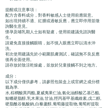
提醒或注意事項：
配方含香料成分，對香料敏感人士使用前應留意。
如出現持續不適、紅腫或過敏反應，應立即停用並徵
詢醫生意見。
懷孕及哺乳期人士如有疑慮，使用前建議先諮詢醫
生。
請避免直接接觸眼睛，如不慎入眼應立即以清水沖
洗。
初次使用建議先於小範圍肌膚測試，確認無不良反應
後再全面使用。
請存放於陰涼乾燥處，並放於兒童接觸不到之地方。
成分：
以下成分僅供參考，請參照包裝盒上或官網之成分標
籤為準.
水,棕櫚酸異丙酯,夏威夷果仁油,氫化油醇酸乙基己酯,
鯨蠟硬脂醇,乳木果油,甘油,羥丙基甲基纖維素,戊二醇,
硬脂酰谷氨酸鈉,白藜蘆醇,葡萄藤提取物,葡萄籽提取