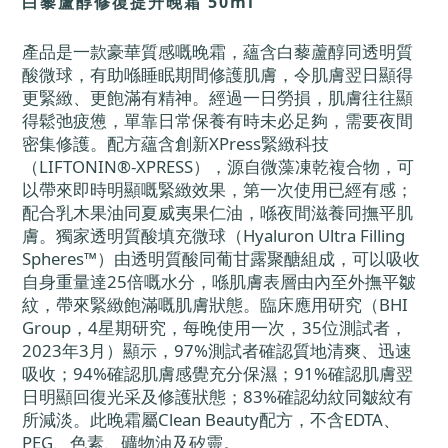
白藜蘆醇修復提升晚霜 50ml
產品是一款豪華質感嘅晚霜，蘊含白藜蘆醇同透明質
酸微球，有助喺睡眠期間修護肌膚，令肌膚翌日顯得
更緊緻、更飽滿有精神。經過一日勞損，肌膚往往顯
得鬆弛疲憊，單靠日常保養有時未必足夠，需要夜間
密集修護。配方蘊含創新XPress緊緻科技
（LIFTONIN®-XPRESS），源自微藻凍乾複合物，可
以帶來即時明顯嘅緊緻效果，第一次使用已經有感；
配合乳木果油同夏威夷果仁油，喺夜間滋養同撫平肌
膚。獨家透明質酸填充微球（Hyaluron Ultra Filling
Spheres™）由透明質酸同葡甘露聚醣組成，可以吸收
自身重量達25倍嘅水分，喺肌膚表層由內至外撫平皺
紋，帶來緊緻飽滿嘅肌膚狀態。臨床應用研究（BHI
Group，4星期研究，每晚使用一次，35位測試者，
2023年3月）顯示，97%測試者確認質地清爽、迅速
吸收；94%確認肌膚感覺充分保濕；91%確認肌膚翌
日明顯回復光采及修護狀態；83%確認幼紋同皺紋有
所減淡。此晚霜屬Clean Beauty配方，不含EDTA、
PEG、色素、礦物油及矽靈。