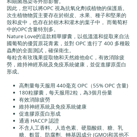
和細菌感染等外部影響。
因此，您可以將OPC 視為抗氧化劑或植物的保護盾。
次生植物物質主要存在於樹皮、水果、種子和堅果的
殼和皮中，也存在於樹木和灌木的葉子中， 而葡萄籽
中的OPC含量特別多。
Nature Love的這款精華膠囊，以低溫溫和提取來自法
國葡萄的優質原花青素，並對 OPC 進行了 400 多種殺
蟲劑的全面測試，確保衛生。
每粒含有玫瑰果提取物和天然維他命C，有效消除疲
勞，維持神經系統及免疫系統健康，並促進膠原蛋白
形成。
高劑量每天服用 440毫克 OPC（55% OPC 含量)
180粒膠囊，每天服用2粒，為3個月份量
有效消除疲勞
維持神經系統及免疫系統健康
促進膠原蛋白形成
通過 HACCP 認證
不含人工香料、人造色素、硬脂酸鎂、糖、乳
糖、麩質、防腐劑、轉基因成分 (GMO)和其他不