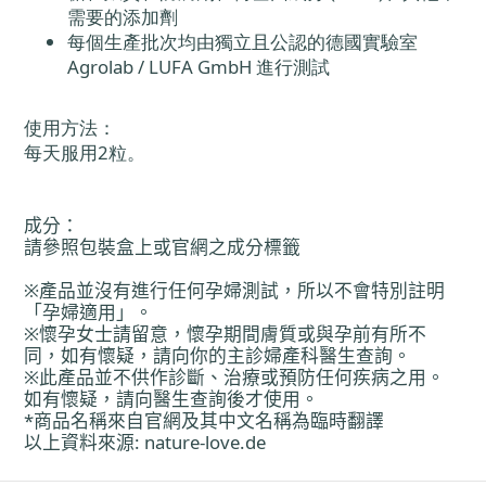
需要的添加劑
每個生產批次均由獨立且公認的德國實驗室
Agrolab / LUFA GmbH 進行測試
使用方法：
每天服用2粒。
成分
：
請參照包裝盒上或官網之成分標籤
※
產
品並沒有進行任何孕婦測試，所以不會特別註明
「孕婦適用」。
※懷孕女士請留意，懷孕期間膚質或與孕前有所不
同，如有懷疑，請向
你
的主診婦
產
科醫生
查
詢。
※此
產
品並不供作診斷、治療或預防任何疾病之用。
如有懷疑，請向醫生
查
詢後才使用。
*
商品名稱來自官網及其中文名稱
為
臨時翻譯
以上資料來源
: nature-love.de