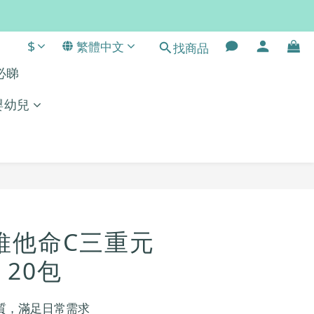
$
繁體中文
常。
找商品
單必睇
嬰幼兒
立即購買
it 維他命C三重元
 20包
質，滿足日常需求