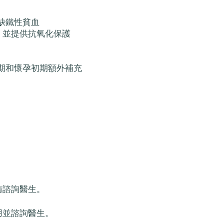
缺鐵性貧血
，並提供抗氧化保護
期和懷孕初期額外補充
請諮詢醫生。
用並諮詢醫生。