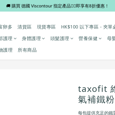
🚚 購買 德國 Viscontour 指定產品👉🏻即享有8折優惠！
💡 全店滿 $600 免運費，買多件更抵！
📢📢 Miss Fabulous 8月暫停德國代購服務，於9月回復正
多/富卵多
清貨區
現貨專區
HK$100 以下專區 - 夾
💡 全店滿 $600 免運費，買多件更抵！
部護理
身體護理
頭髮護理
營養保健
母
物護理
所有商品
taxof
氣補鐵粉
每包提供充足的鐵