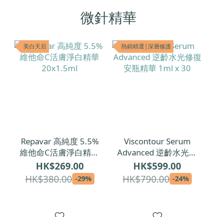
微針精華
美白天后
熱銷精選|深層修護
Repavar 高純度 5.5%
Viscontour Serum
維他命C活膚淨白精華
Advanced 逆齡水光修
20x1.5ml
復安瓶精華 1ml x 30
HK$269.00
HK$599.00
HK$380.00
HK$790.00
-29%
-24%