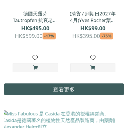
德國天露芬
(清貨 / 到期日2027年
Tautropfen 抗衰老臉
4月)Yves Rocher葉露
部保養油(所有皮膚適
芝 微海藻注氧煥肌日
HK$495.00
HK$99.00
用) 35ml
霜 50ml
HK$599.00
HK$395.00
-17%
-75%
查看更多