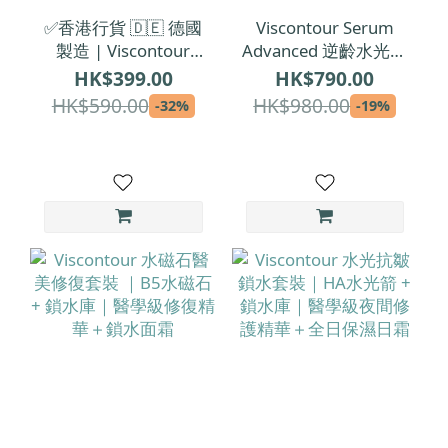
✅香港行貨 🇩🇪 德國
Viscontour Serum
製造 | Viscontour
Advanced 逆齡水光修
Cream Day 活肌抗皺
復安瓶精華 1.5ml x
HK$399.00
HK$790.00
修復日霜 50ml
30 | 每支1.5ml【精
HK$590.00
HK$980.00
-32%
-19%
華增量裝】