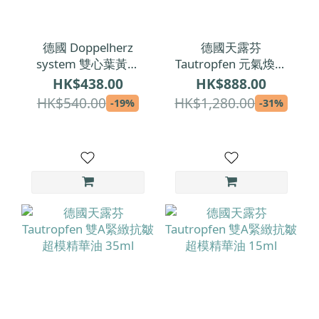
德國 Doppelherz
德國天露芬
system 雙心葉黃素
Tautropfen 元氣煥活
(魚油添加)｜金盞花萃
精華油 15ml
HK$438.00
HK$888.00
取物日夜複方膠囊
HK$540.00
HK$1,280.00
-19%
-31%
120粒裝 (2個月份量)