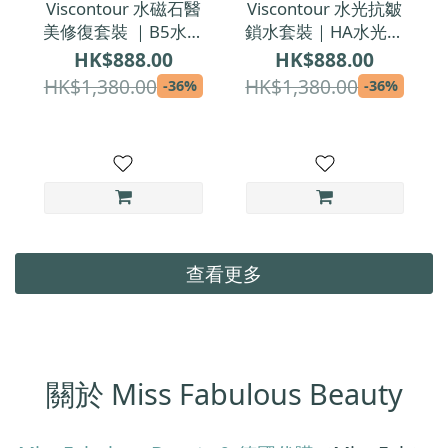
Viscontour 水磁石醫
Viscontour 水光抗皺
美修復套裝 ｜B5水磁
鎖水套裝｜HA水光箭
石 + 鎖水庫｜醫學級
+ 鎖水庫｜醫學級夜
HK$888.00
HK$888.00
修復精華＋鎖水面霜
間修護精華＋全日保
HK$1,380.00
HK$1,380.00
-36%
-36%
濕日霜
查看更多
關於 Miss Fabulous Beauty