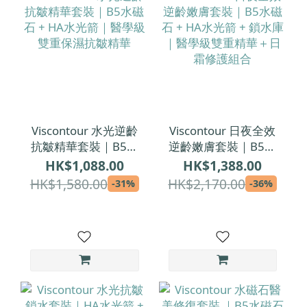
Viscontour 水光逆齡
Viscontour 日夜全效
抗皺精華套裝｜B5水
逆齡嫩膚套裝｜B5水
磁石 + HA水光箭｜醫
磁石 + HA水光箭 + 鎖
HK$1,088.00
HK$1,388.00
學級雙重保濕抗皺精
水庫｜醫學級雙重精
HK$1,580.00
HK$2,170.00
-31%
-36%
華
華＋日霜修護組合