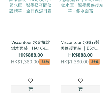
Viscontour 水光抗皺
Viscontour 水磁石醫
鎖水套裝｜HA水光箭
美修復套裝 ｜B5水磁
+ 鎖水庫｜醫學級夜
石 + 鎖水庫｜醫學級
HK$888.00
HK$888.00
間修護精華＋全日保
修復精華＋鎖水面霜
HK$1,380.00
HK$1,380.00
-36%
-36%
濕日霜