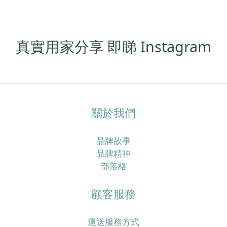
香港濕熱季特別容易「愈洗頭愈油、愈焗愈甩髮」，同
時介紹一套實際可行的頭皮清潔步驟，加上歐洲抗脫髮
膠囊及多款營養補充配搭，幫你由內到外重新建立更穩
定嘅髮況。香港四月濕熱＋冷氣房雙重夾擊，點解頭皮
真實用家分享 即睇 Instagram
特別易出事？香港四月平均日間高溫可以去到接近盛夏
水平，同時濕度普遍維持在七成以上，間中更有驟雨或
回南天，令頭皮長時間處於潮濕焗促的狀態。 但返到
office、商場或地鐵，又係另一個乾冷冷氣世界，溫度偏
低、空氣較乾，水分流失得更快，令頭皮及髮絲同時承
關於我們
受溫濕度急速轉變的壓力。喺呢種環境之下，頭皮好容
易出現「表面好油、底層其實乾」的狀態：皮脂腺為咗
品牌故事
保護頭皮而分泌更多油脂，令你覺得「唔洗頭就頂唔
品牌精神
順」，同時高濕度又利於汗水同油脂積聚，增加痕癢、
部落格
頭皮屑甚至毛囊壓力，久而久之就會覺得甩頭髮明顯多
咗。真正問題唔只係「洗頭唔夠勤」，而係頭皮屏障＋
顧客服務
營養雙重失衡好多香港女生以為：頭皮好油就等於洗頭
唔夠勤，於是轉用更強去油、帶酒精或高起泡配方的洗
頭水，甚至一日洗兩三次，希望可以「洗到好乾爽」；
運送服務方式