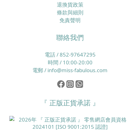
短時間內你可能覺得輕鬆咗，但頭皮角質層同皮脂膜卻
退換貨政策
愈來愈脆弱。 一旦屏障受損，頭皮更易發炎、起頭瘡、
條款與細則
痕癢同產生頭皮屑，於是身體會再分泌更多油脂保護自
免責聲明
己，形成惡性循環。另一方面，如果日常飲食偏忙碌、
外食多、蔬果及優質蛋白質攝取不足，又或經常捱夜、
聯絡我們
壓力大，毛囊所需的微量營養素就未必夠用，令髮絲質
素逐步變幼、變得脆弱易折斷，整體看起來就像愈來愈
電話 / 852-97647295
甩得多頭髮。 所以，改善香港濕熱季節的掉髮問題，必
時間 / 10:00-20:00
須同時照顧頭皮環境同營養補給，而唔係只靠一支洗頭
電郵 / info@miss-fabulous.com
水或一樽補充品就想完全解決。核心重點：穩定頭皮＋
補足毛囊微量營養素，先談得上真正養髮要令髮絲真正
生得好，最根本係兩個層面：一是頭皮環境要穩定、油
脂與角質處於健康平衡，二是毛囊要持續獲得足夠的維
『 正版正貨承諾 』
他命、礦物質及其他微量營養素，支持整個生長周期。
以歐洲養髮補充品為例，像 Doppelherz 雙心全面護膚
護甲護髮保健丸 就一次性提供 13 種營養素，其中維他
命 A、生物素及菸鹼酸有助維持正常皮膚，而鋅則有助
維持正常頭髮健康，是相對全面的美肌美髮配方。 立即