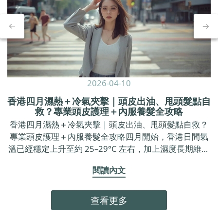
2026-04-10
香港四月濕熱＋冷氣夾擊｜頭皮出油、甩頭髮點自
救？專業頭皮護理＋內服養髮全攻略
香港四月濕熱＋冷氣夾擊｜頭皮出油、甩頭髮點自救？
專業頭皮護理＋內服養髮全攻略四月開始，香港日間氣
溫已經穩定上升至約 25–29°C 左右，加上濕度長期維持
在七成以上，戶外空氣又焗又黏，返到 office 又要面對
閱讀內文
長時間冷氣。 呢種「出街焗促、室內乾冷」的環境，不
只令皮膚覺得唔舒服，亦好容易令頭皮出油加劇、甩頭
髮明顯咗、頭皮痕癢甚至有甩頭皮問題。呢篇文章會用
查看更多
最簡單易明、偏向頭皮營養角度的方法，同你拆解點解