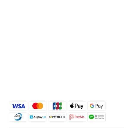
選購 德國Doppelherz 雙心全面護膚護甲護髮保健丸
100粒 點揀適合香港濕熱季的頭皮產品與養髮補充品？
配方、溫和度同針對性好重要市面上有唔少標榜「控
油」「去頭皮屑」的洗頭水，用後即時可能感覺好乾
爽，但當中若含有較多刺激性界面活性劑或酒精，對本
身已經處於壓力下的香港頭皮來講，反而可能增加敏感
及紅癢風險。 相反，選擇像 Rausch 柳樹皮療理洗髮露
這類以柳樹皮萃取配合百里香油、專為油性及敏感頭皮
設計的配方，可以在溫和潔淨多餘油脂的同時紓緩紅
癢，並提供針對頭蝨及頭皮不適的保護，較適合長期使
用。 在內服方面，則可因應自己重點選擇抗脫髮膠囊或
多營養美肌美髮配方，並留意產品是否來自信譽良好的
歐洲藥房級品牌。立即選購 Rausch露絲 柳樹皮療理洗
髮露 200ml 主打產品介紹：Priorin 抗脫髮膠囊＋
Doppelherz雙心全面護膚護甲護髮保健丸＋Rausch 柳
樹皮洗頭水Priorin Anti Hair Loss Capsules 270 粒屬於
專門針對掉髮人士的歐洲養髮補充品，透過提供毛囊所
需的微量營養素，由內支援頭髮生長，特別適合覺得整