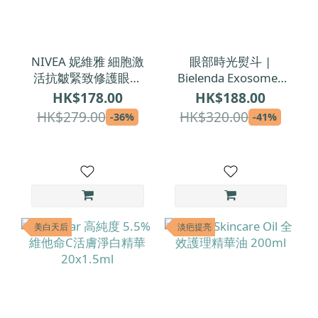
NIVEA 妮維雅 細胞激
眼部時光熨斗 |
活抗皺緊致修護眼唇
Bielenda Exosomes
霜 15ml
of Youth 外泌體逆齡
HK$178.00
HK$188.00
提拉緊致眼霜 15ml
HK$279.00
HK$320.00
-36%
-41%
美白天后
淡疤提亮